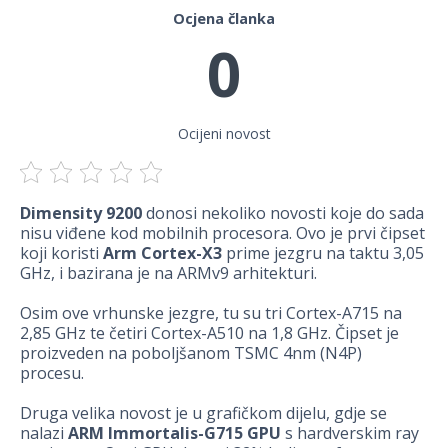
Ocjena članka
0
Ocijeni novost
Dimensity 9200
donosi nekoliko novosti koje do sada
nisu viđene kod mobilnih procesora. Ovo je prvi čipset
koji koristi
Arm Cortex-X3
prime jezgru na taktu 3,05
GHz, i bazirana je na ARMv9 arhitekturi.
Osim ove vrhunske jezgre, tu su tri Cortex-A715 na
2,85 GHz te četiri Cortex-A510 na 1,8 GHz. Čipset je
proizveden na poboljšanom TSMC 4nm (N4P)
procesu.
Druga velika novost je u grafičkom dijelu, gdje se
nalazi
ARM Immortalis-G715 GPU
s hardverskim ray