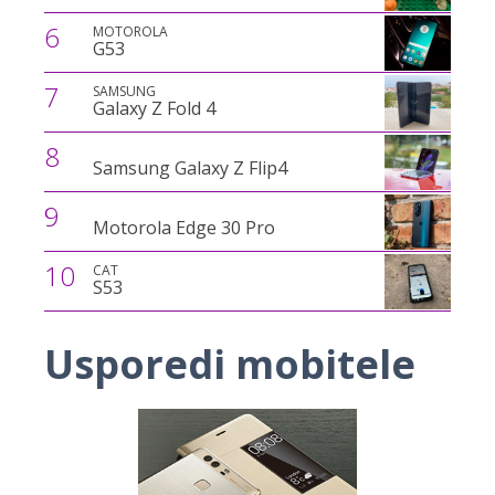
6
MOTOROLA
G53
7
SAMSUNG
Galaxy Z Fold 4
8
Samsung Galaxy Z Flip4
9
Motorola Edge 30 Pro
10
CAT
S53
Usporedi mobitele