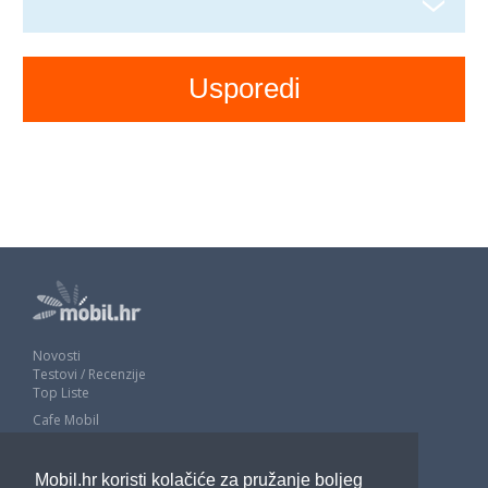
Novosti
Testovi / Recenzije
Top Liste
Cafe Mobil
Usporedi mobitele
Pojmovnik
Mobil.hr koristi kolačiće za pružanje boljeg
Impressum