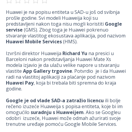
Huawei je na popisu entiteta u SAD-u još od svibnja
prošle godine. Svi modeli Huaweija koji su
predstavljeni nakon toga nisu mogli koristiti
Google
servise
(GMS). Zbog toga je Huawei pokrenuo
stvaranje vlastitog ekosustava aplikacija, pod nazivom
Huawei Mobile Services
(HMS).
Izvršni direktor Huaweija
Richard Yu
na presici u
Barceloni nakon predstavljanja Huawei Mate Xs
modela izjavio je da ulažu velike napore u stvaranju
vlastite
App Gallery trgovine
. Potvrdio je i da Huawei
radi na vlastitoj aplikaciji za plaćanje pod nazivom
Huawei Pay
, koja bi trebala biti spremna do kraja
godine.
Google je od vlade SAD-a zatražio licencu
ili bolje
rečeno izuzeće Huaweija s popisa entiteta, koje bi im
omogućilo
suradnju s Huaweijem
. Ako se Googleu
odobri izuzeće, Huawei može odmah ažurirati svoje
trenutne uređaje pomoću Google Mobile Services.