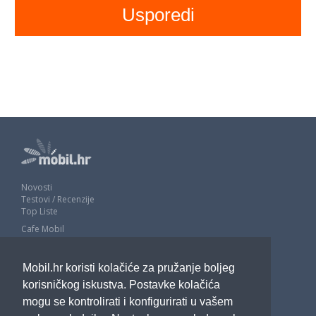
Novosti
Testovi / Recenzije
Top Liste
Cafe Mobil
Usporedi mobitele
Pojmovnik
Mobil.hr koristi kolačiće za pružanje boljeg
Impressum
Marketing
korisničkog iskustva. Postavke kolačića
Pravne odredbe
mogu se kontrolirati i konfigurirati u vašem
Izjava o privatnosti