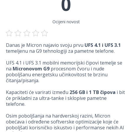
0
Ocijeni novost
Danas je Micron najavio svoju prvu
UFS 4.1 i UFS 3.1
temeljenu na G9 tehnologiji za pametne telefone.
UFS 4.1 i UFS 3.1 mobilni memorijski čipovi temelje se
na
Micronovom G9
procesnom čvoru i nude
poboljšanu energetsku učinkovitost te brzinu
čitanja/pisanja.
Kapaciteti će varirati između
256 GB i 1 TB čipova
i bit
će prikladni za ultra-tanke i sklopive pametne
telefone.
Osim poboljšanja na hardverskoj razini, Micron
obećava i određene softverske optimizacije koje će
poboljšati korisničko iskustvo i performanse nekih AI