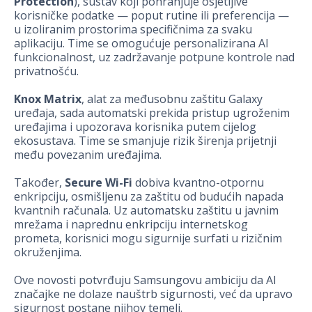
Protection
), sustav koji pohranjuje osjetljive
korisničke podatke — poput rutine ili preferencija —
u izoliranim prostorima specifičnima za svaku
aplikaciju. Time se omogućuje personalizirana AI
funkcionalnost, uz zadržavanje potpune kontrole nad
privatnošću.
Knox Matrix
, alat za međusobnu zaštitu Galaxy
uređaja, sada automatski prekida pristup ugroženim
uređajima i upozorava korisnika putem cijelog
ekosustava. Time se smanjuje rizik širenja prijetnji
među povezanim uređajima.
Također,
Secure Wi-Fi
dobiva kvantno-otpornu
enkripciju, osmišljenu za zaštitu od budućih napada
kvantnih računala. Uz automatsku zaštitu u javnim
mrežama i naprednu enkripciju internetskog
prometa, korisnici mogu sigurnije surfati u rizičnim
okruženjima.
Ove novosti potvrđuju Samsungovu ambiciju da AI
značajke ne dolaze nauštrb sigurnosti, već da upravo
sigurnost postane njihov temelj.