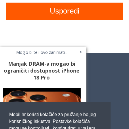
x
Moglo bi te i ovo zanimati...
Manjak DRAM-a mogao bi
ograničiti dostupnost iPhone
18 Pro
Novosti
Testovi / Recenzije
Top Liste
Cafe Mobil
Usporedi mobitele
Pojmovnik
Mobil.hr koristi kolačiće za pružanje boljeg
Impressum
Marketing
korisničkog iskustva. Postavke kolačića
Pravne odredbe
mogu se kontrolirati i konfigurirati u vašem