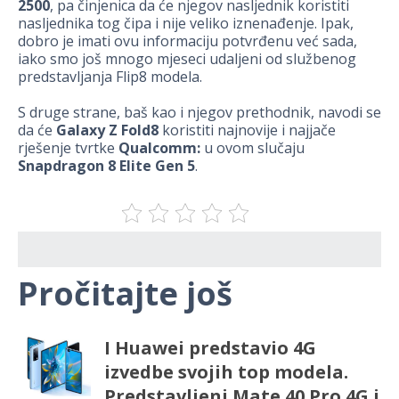
2500
, pa činjenica da će njegov nasljednik koristiti
nasljednika tog čipa i nije veliko iznenađenje. Ipak,
dobro je imati ovu informaciju potvrđenu već sada,
iako smo još mnogo mjeseci udaljeni od službenog
predstavljanja Flip8 modela.
S druge strane, baš kao i njegov prethodnik, navodi se
da će
Galaxy Z Fold8
koristiti najnovije i najjače
rješenje tvrtke
Qualcomm:
u ovom slučaju
Snapdragon 8 Elite Gen 5
.
Pročitajte još
I Huawei predstavio 4G
izvedbe svojih top modela.
Predstavljeni Mate 40 Pro 4G i