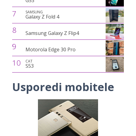
G53
7
SAMSUNG
Galaxy Z Fold 4
8
Samsung Galaxy Z Flip4
9
Motorola Edge 30 Pro
10
CAT
S53
Usporedi mobitele