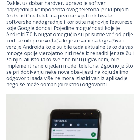
Dakle, uz dobar hardver, upravo je softver
najvrjednija komponenta ovog telefona jer kupnjom
Android One telefona prvi na svijetu dobivate
softverske nadogradnje i koristite najnovije featurese
koje Google donosi. Pojedine mogućnosti koje je
Android 7.0 Nougat omogućio su prisutne već od prije
kod raznih proizvođača koji su sami nadograđivali
verzije Androida koje su bile tada aktualne tako da vas
mnoge opcije vjerojatno niti neće iznenaditi jer ste čuli
za njih, ali isto tako sve one nisu (uglavnom) bile
implementirane u jedan model telefona. Zgodno je što
se pri dobivanju neke nove obavijesti na koju želimo
odgovoriti sada više ne mora izlaziti van iz aplikacije
nego se može odmah (direktno) odgovoriti.