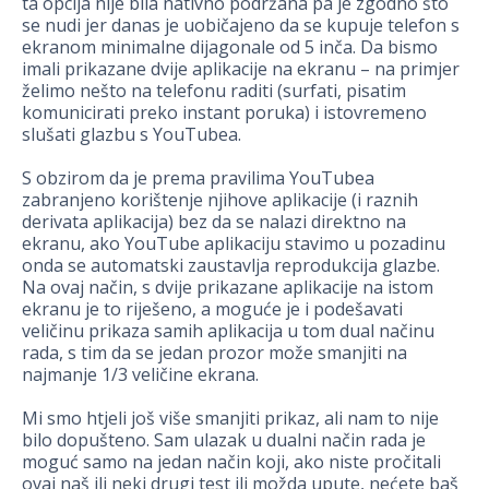
ta opcija nije bila nativno podržana pa je zgodno što
se nudi jer danas je uobičajeno da se kupuje telefon s
ekranom minimalne dijagonale od 5 inča. Da bismo
imali prikazane dvije aplikacije na ekranu – na primjer
želimo nešto na telefonu raditi (surfati, pisatim
komunicirati preko instant poruka) i istovremeno
slušati glazbu s YouTubea.
S obzirom da je prema pravilima YouTubea
zabranjeno korištenje njihove aplikacije (i raznih
derivata aplikacija) bez da se nalazi direktno na
ekranu, ako YouTube aplikaciju stavimo u pozadinu
onda se automatski zaustavlja reprodukcija glazbe.
Na ovaj način, s dvije prikazane aplikacije na istom
ekranu je to riješeno, a moguće je i podešavati
veličinu prikaza samih aplikacija u tom dual načinu
rada, s tim da se jedan prozor može smanjiti na
najmanje 1/3 veličine ekrana.
Mi smo htjeli još više smanjiti prikaz, ali nam to nije
bilo dopušteno. Sam ulazak u dualni način rada je
moguć samo na jedan način koji, ako niste pročitali
ovaj naš ili neki drugi test ili možda upute, nećete baš