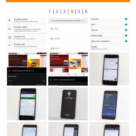
1
|
2
|
3
|
4
|
5
|
6