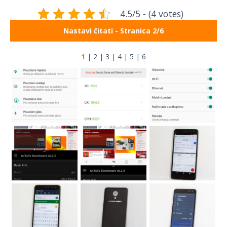
4.5/5 - (4 votes)
Nastavi čitati - Stranica 2/6
1
|
2
|
3
|
4
|
5
|
6