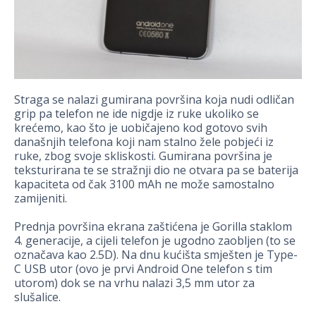
Straga se nalazi gumirana površina koja nudi odličan
grip pa telefon ne ide nigdje iz ruke ukoliko se
krećemo, kao što je uobičajeno kod gotovo svih
današnjih telefona koji nam stalno žele pobjeći iz
ruke, zbog svoje skliskosti. Gumirana površina je
teksturirana te se stražnji dio ne otvara pa se baterija
kapaciteta od čak 3100 mAh ne može samostalno
zamijeniti.
Prednja površina ekrana zaštićena je Gorilla staklom
4. generacije, a cijeli telefon je ugodno zaobljen (to se
označava kao 2.5D). Na dnu kućišta smješten je Type-
C USB utor (ovo je prvi Android One telefon s tim
utorom) dok se na vrhu nalazi 3,5 mm utor za
slušalice.