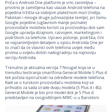
Priča o Android One platformi je vrlo zanimljiva –
prvotno je zamišljena kao ulazak Android telefona na
pojedina tržišta sa slabijom platežnom moći (Indija,
Pakistan i mnoge druge južnoazijske temlje), pri čemu
Google pojedine (uglavnom manje poznate)
proizvođače mobitela koristi za proizvodnju dok sam
Google upravlja dizajnom, razvojem, marketingom i
podrškom za telefone. Upravo potonje, podrška, čini
se najzanimljivijim detaljem u opisu Androida One jer
to znači da će vlasnici ovih telefona uvijek među
prvima u svijetu dobiti nadogradnju na najnoviju
verziju Androida.
Trenutno je aktualna verzija 7 Nougat koja se u
trenutku testiranja smartfona General Mobile 5 Plus d
tek počela isporučivati na određene modele telefona.
Radi se o turskom proizvođaču mobitela koji se
prihvatio za sada izrade dvaju modela (5 Plus d i 4G).
General Mobile je bio prvi model dok je 5 Plus d
predstavljen na ovogodišnjem MWC-u u Barceloni.