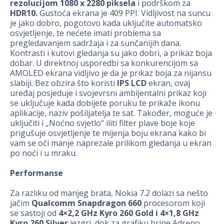
rezolucijom 1080 x 2280 piksela
i podrškom za
HDR10.
Gustoća ekrana je 409 PPI. Vidljivost na suncu
je jako dobro, pogotovo kada uključite automatsko
osvjetljenje, te nećete imati problema sa
pregledavanjem sadržaja i za sunčanijih dana.
Kontrasti i kutovi gledanja su jako dobri, a prikaz boja
dobar. U direktnoj usporedbi sa konkurencijom sa
AMOLED ekrana vidljivo je da je prikaz boja za nijansu
slabiji. Bez obzira što koristi
IPS LCD
ekran, ovaj
uređaj posjeduje i svojevrsni ambijentalni prikaz koji
se uključuje kada dobijete poruku te prikaže ikonu
aplikacije, naziv pošiljatelja te sat. Također, moguće je
uključiti i „Noćno svjetlo“ iliti filter plave boje koje
prigušuje osvjetljenje te mijenja boju ekrana kako bi
vam se oči manje naprezale prilikom gledanja u ekran
po noći i u mraku.
Performanse
Za razliku od manjeg brata, Nokia 7.2 dolazi sa nešto
jačim
Qualcomm Snapdragon 660
procesorom koji
se sastoji od
4×2,2 GHz Kyro 260 Gold i 4×1,8 GHz
Kyro 260 Silver
jezgri, dok za grafiku brine Adreno