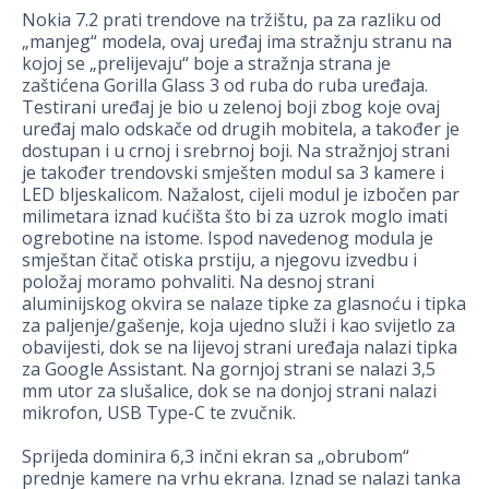
Nokia 7.2 prati trendove na tržištu, pa za razliku od
„manjeg“ modela, ovaj uređaj ima stražnju stranu na
kojoj se „prelijevaju“ boje a stražnja strana je
zaštićena Gorilla Glass 3 od ruba do ruba uređaja.
Testirani uređaj je bio u zelenoj boji zbog koje ovaj
uređaj malo odskače od drugih mobitela, a također je
dostupan i u crnoj i srebrnoj boji. Na stražnjoj strani
je također trendovski smješten modul sa 3 kamere i
LED bljeskalicom. Nažalost, cijeli modul je izbočen par
milimetara iznad kućišta što bi za uzrok moglo imati
ogrebotine na istome. Ispod navedenog modula je
smještan čitač otiska prstiju, a njegovu izvedbu i
položaj moramo pohvaliti. Na desnoj strani
aluminijskog okvira se nalaze tipke za glasnoću i tipka
za paljenje/gašenje, koja ujedno služi i kao svijetlo za
obavijesti, dok se na lijevoj strani uređaja nalazi tipka
za Google Assistant. Na gornjoj strani se nalazi 3,5
mm utor za slušalice, dok se na donjoj strani nalazi
mikrofon, USB Type-C te zvučnik.
Sprijeda dominira 6,3 inčni ekran sa „obrubom“
prednje kamere na vrhu ekrana. Iznad se nalazi tanka