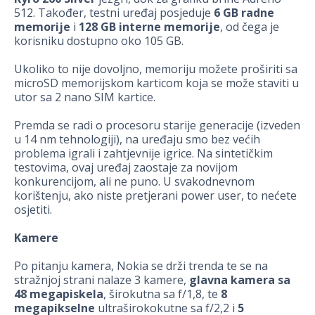
512. Također, testni uređaj posjeduje
6 GB radne
memorije
i
128
GB interne memorije
, od čega je
korisniku dostupno oko 105 GB.
Ukoliko to nije dovoljno, memoriju možete proširiti sa
microSD memorijskom karticom koja se može staviti u
utor sa 2 nano SIM kartice.
Premda se radi o procesoru starije generacije (izveden
u 14 nm tehnologiji), na uređaju smo bez većih
problema igrali i zahtjevnije igrice. Na sintetičkim
testovima, ovaj uređaj zaostaje za novijom
konkurencijom, ali ne puno. U svakodnevnom
korištenju, ako niste pretjerani power user, to nećete
osjetiti.
Kamere
Po pitanju kamera, Nokia se drži trenda te se na
stražnjoj strani nalaze 3 kamere,
glavna kamera sa
48 megapiskela
, širokutna sa f/1,8, te
8
megapikselne
ultraširokokutne sa f/2,2 i
5