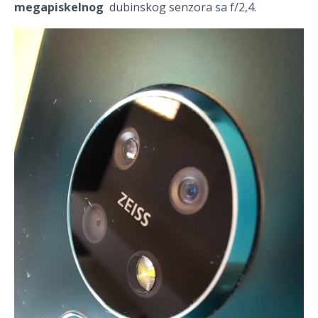
megapiskelnog
dubinskog senzora sa f/2,4.