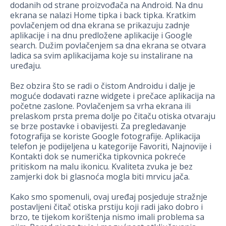
dodanih od strane proizvođača na Android. Na dnu
ekrana se nalazi Home tipka i back tipka. Kratkim
povlačenjem od dna ekrana se prikazuju zadnje
aplikacije i na dnu predložene aplikacije i Google
search. Dužim povlačenjem sa dna ekrana se otvara
ladica sa svim aplikacijama koje su instalirane na
uređaju.
Bez obzira što se radi o čistom Androidu i dalje je
moguće dodavati razne widgete i prečace aplikacija na
početne zaslone. Povlačenjem sa vrha ekrana ili
prelaskom prsta prema dolje po čitaču otiska otvaraju
se brze postavke i obavijesti. Za pregledavanje
fotografija se koriste Google fotografije. Aplikacija
telefon je podijeljena u kategorije Favoriti, Najnovije i
Kontakti dok se numerička tipkovnica pokreće
pritiskom na malu ikonicu. Kvaliteta zvuka je bez
zamjerki dok bi glasnoća mogla biti mrvicu jača.
Kako smo spomenuli, ovaj uređaj posjeduje stražnje
postavljeni čitač otiska prstiju koji radi jako dobro i
brzo, te tijekom korištenja nismo imali problema sa