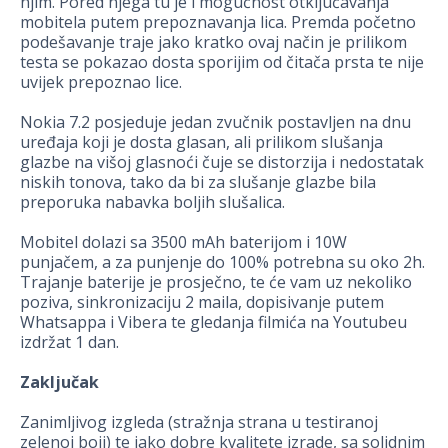
njim. Pored njega tu je i mogućnost otključavanja
mobitela putem prepoznavanja lica. Premda početno
podešavanje traje jako kratko ovaj način je prilikom
testa se pokazao dosta sporijim od čitača prsta te nije
uvijek prepoznao lice.
Nokia 7.2 posjeduje jedan zvučnik postavljen na dnu
uređaja koji je dosta glasan, ali prilikom slušanja
glazbe na višoj glasnoći čuje se distorzija i nedostatak
niskih tonova, tako da bi za slušanje glazbe bila
preporuka nabavka boljih slušalica.
Mobitel dolazi sa 3500 mAh baterijom i 10W
punjačem, a za punjenje do 100% potrebna su oko 2h.
Trajanje baterije je prosječno, te će vam uz nekoliko
poziva, sinkronizaciju 2 maila, dopisivanje putem
Whatsappa i Vibera te gledanja filmića na Youtubeu
izdržat 1 dan.
Zaključak
Zanimljivog izgleda (stražnja strana u testiranoj
zelenoj boji) te jako dobre kvalitete izrade, sa solidnim