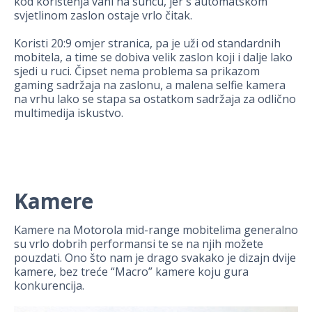
kod korištenja vani na suncu, jer s automatskom
svjetlinom zaslon ostaje vrlo čitak.
Koristi 20:9 omjer stranica, pa je uži od standardnih
mobitela, a time se dobiva velik zaslon koji i dalje lako
sjedi u ruci. Čipset nema problema sa prikazom
gaming sadržaja na zaslonu, a malena selfie kamera
na vrhu lako se stapa sa ostatkom sadržaja za odlično
multimedija iskustvo.
Kamere
Kamere na Motorola mid-range mobitelima generalno
su vrlo dobrih performansi te se na njih možete
pouzdati. Ono što nam je drago svakako je dizajn dvije
kamere, bez treće “Macro” kamere koju gura
konkurencija.