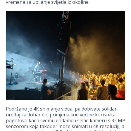
vremena za upijanje svijetla iz okoline.
Podržano je 4K snimanje videa, pa dobivate solidan
uređaj za dobar dio primjena kod većine korisnika,
pogotovo kada svemu dodamo i selfie kameru s 32 MP
senzorom koja također može snimati u 4K rezoluciji, a