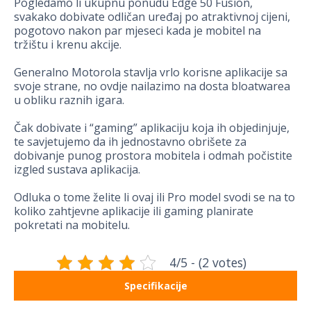
Pogledamo li ukupnu ponudu Edge 50 Fusion,
svakako dobivate odličan uređaj po atraktivnoj cijeni,
pogotovo nakon par mjeseci kada je mobitel na
tržištu i krenu akcije.
Generalno Motorola stavlja vrlo korisne aplikacije sa
svoje strane, no ovdje nailazimo na dosta bloatwarea
u obliku raznih igara.
Čak dobivate i “gaming” aplikaciju koja ih objedinjuje,
te savjetujemo da ih jednostavno obrišete za
dobivanje punog prostora mobitela i odmah počistite
izgled sustava aplikacija.
Odluka o tome želite li ovaj ili Pro model svodi se na to
koliko zahtjevne aplikacije ili gaming planirate
pokretati na mobitelu.
4/5 - (2 votes)
Specifikacije