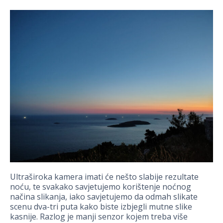
Ultraširoka kamera imati će nešto slabije rezultate
noću, te svakako savjetujemo korištenje noćnog
načina slikanja, iako savjetujemo da odmah slikate
scenu dva-tri puta kako biste izbjegli mutne slike
kasnije. Razlog je manji senzor kojem treba više