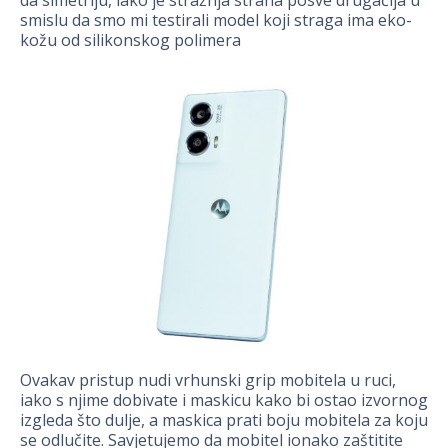
da simetriju, iako je stražnja strana posve drugačija u
smislu da smo mi testirali model koji straga ima eko-
kožu od silikonskog polimera
Ovakav pristup nudi vrhunski grip mobitela u ruci,
iako s njime dobivate i maskicu kako bi ostao izvornog
izgleda što dulje, a maskica prati boju mobitela za koju
se odlučite. Savjetujemo da mobitel ionako zaštitite