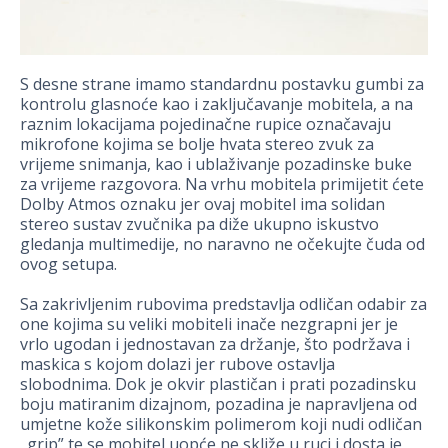
S desne strane imamo standardnu postavku gumbi za
kontrolu glasnoće kao i zaključavanje mobitela, a na
raznim lokacijama pojedinačne rupice označavaju
mikrofone kojima se bolje hvata stereo zvuk za
vrijeme snimanja, kao i ublaživanje pozadinske buke
za vrijeme razgovora. Na vrhu mobitela primijetit ćete
Dolby Atmos oznaku jer ovaj mobitel ima solidan
stereo sustav zvučnika pa diže ukupno iskustvo
gledanja multimedije, no naravno ne očekujte čuda od
ovog setupa.
Sa zakrivljenim rubovima predstavlja odličan odabir za
one kojima su veliki mobiteli inače nezgrapni jer je
vrlo ugodan i jednostavan za držanje, što podržava i
maskica s kojom dolazi jer rubove ostavlja
slobodnima. Dok je okvir plastičan i prati pozadinsku
boju matiranim dizajnom, pozadina je napravljena od
umjetne kože silikonskim polimerom koji nudi odličan
„grip” te se mobitel uopće ne skliže u ruci i dosta je