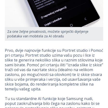
Za one željne privatnosti, možete spriječiti dijeljenje
podataka van mobitela za AI obradu
Prvo, dvije najnovije funkcije su Portret studio i Pomoć
pri crtanju. Portret studio uzima vašu pozu i lice iz
slike te generira nekoliko slika u raznim stilovima koje
sami birate. Pomoć pri crtanju iliti “izrada slike iz skice”
traži od vas da nacrtate skicu (idealno na velikom
zaslonu, po mogućnosti sa olovkom) te iz skice stvara
sliku u više primjeraka i verzija, od usavršavanja vaše
skice bojama, do renderiranja kompletne slike na
temelju vašeg upita.
Tu su standardne AI funkcije koje Samsung nudi,
poput zaokruživanja bilo čega na zaslonu kako bi se