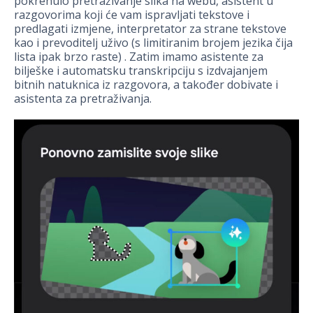
pokrenulo pretraživanje slika na webu, asistent u
razgovorima koji će vam ispravljati tekstove i
predlagati izmjene, interpretator za strane tekstove
kao i prevoditelj uživo (s limitiranim brojem jezika čija
lista ipak brzo raste) . Zatim imamo asistente za
bilješke i automatsku transkripciju s izdvajanjem
bitnih natuknica iz razgovora, a također dobivate i
asistenta za pretraživanja.