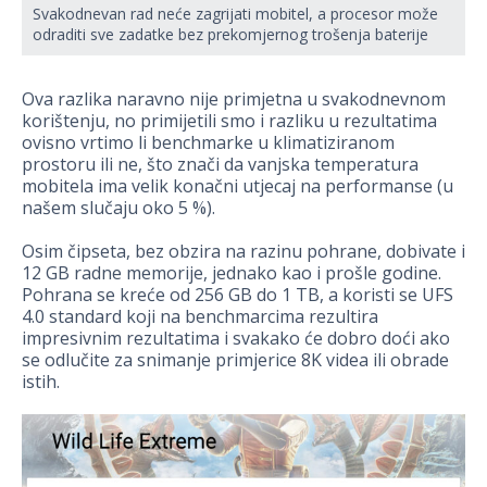
Svakodnevan rad neće zagrijati mobitel, a procesor može
odraditi sve zadatke bez prekomjernog trošenja baterije
Ova razlika naravno nije primjetna u svakodnevnom
korištenju, no primijetili smo i razliku u rezultatima
ovisno vrtimo li benchmarke u klimatiziranom
prostoru ili ne, što znači da vanjska temperatura
mobitela ima velik konačni utjecaj na performanse (u
našem slučaju oko 5 %).
Osim čipseta, bez obzira na razinu pohrane, dobivate i
12 GB radne memorije, jednako kao i prošle godine.
Pohrana se kreće od 256 GB do 1 TB, a koristi se UFS
4.0 standard koji na benchmarcima rezultira
impresivnim rezultatima i svakako će dobro doći ako
se odlučite za snimanje primjerice 8K videa ili obrade
istih.