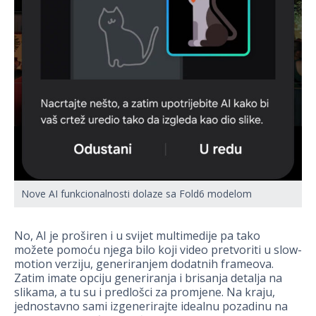
Nove AI funkcionalnosti dolaze sa Fold6 modelom
No, AI je proširen i u svijet multimedije pa tako
možete pomoću njega bilo koji video pretvoriti u slow-
motion verziju, generiranjem dodatnih frameova.
Zatim imate opciju generiranja i brisanja detalja na
slikama, a tu su i predlošci za promjene. Na kraju,
jednostavno sami izgenerirajte idealnu pozadinu na