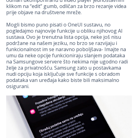
odmah ukomponiranu u video player jednostavnim
klikom na “edit” gumb, odličan za brzo rezanje videa
prije objave na društvene mreže.
Mogli bismo puno pisati o OneUI sustavu, no
pogledajmo najnovije funkcije u obliku njihovog AI
sustava. Ovo je trenutna lista opcija, neke još nisu
podržane na našem jeziku, no brzo se razvijaju i
funkcionalnost im se naravno poboljšava- Imajte na
umu da neke opcije funkcioniraju slanjem podataka
na Samsungove servere što nekima nije ugodno radi
želje za privatnošću. Samsung zato u postavkama
nudi opciju koja isključuje sve funkcije s obradom
podataka van uređaja kako biste bili maksimalno
osigurani.