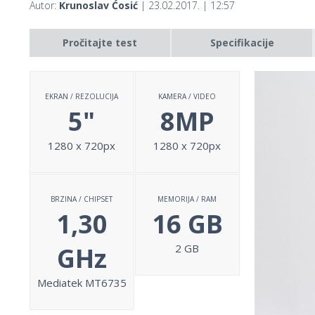
Autor:
Krunoslav Ćosić
| 23.02.2017. | 12:57
Pročitajte test
Specifikacije
EKRAN / REZOLUCIJA
KAMERA / VIDEO
5"
8MP
1280 x 720px
1280 x 720px
BRZINA / CHIPSET
MEMORIJA / RAM
1,30
16 GB
GHz
2 GB
Mediatek MT6735