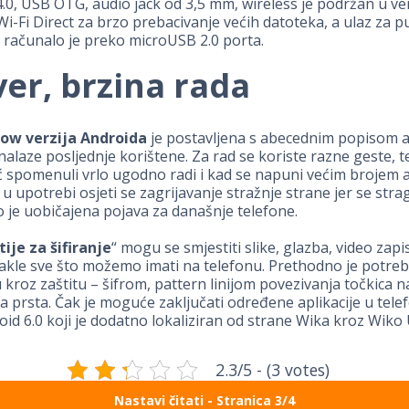
.0, USB OTG, audio jack od 3,5 mm, wireless je podržan u ve
Wi-Fi Direct za brzo prebacivanje većih datoteka, a ulaz za pu
 računalo je preko microUSB 2.0 porta.
ver, brzina rada
ow verzija Androida
je postavljena s abecednim popisom ap
nalaze posljednje korištene. Za rad se koriste razne geste, 
 spomenuli vrlo ugodno radi i kad se napuni većim brojem ap
 u upotrebi osjeti se zagrijavanje stražnje strane jer se strag
to je uobičajena pojava za današnje telefone.
tije za šifiranje
“ mogu se smjestiti slike, glazba, video zapis
akle sve što možemo imati na telefonu. Prethodno je potreb
u kroz zaštitu – šifrom, pattern linijom povezivanja točkica na
a prsta. Čak je moguće zaključati određene aplikacije u tele
oid 6.0 koji je dodatno lokaliziran od strane Wika kroz Wiko U
2.3/5 - (3 votes)
Nastavi čitati - Stranica 3/4