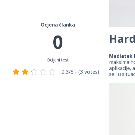
Ocjena članka
0
Hard
Mediatek
Ocijeni test
maksimalno
aplikacije,
2.3/5 - (3 votes)
se i u situ