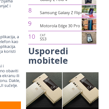
rzijama
njač i
8
Samsung Galaxy Z Flip4
9
Motorola Edge 30 Pro
10
CAT
likacija, a
S53
telefon kao
likacija.
Usporedi
a koristi
mobitele
i i
no obaviti
 ekranu ili
fonu. Dakle,
I sučelje.