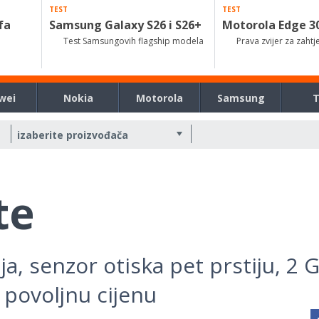
TEST
TEST
fa
Samsung Galaxy S26 i S26+
Motorola Edge 3
Test Samsungovih flagship modela
Prava zvijer za zahtj
wei
Nokia
Motorola
Samsung
te
ja, senzor otiska pet prstiju, 2 
z povoljnu cijenu