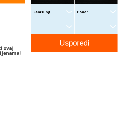
i ovaj
cijenama!