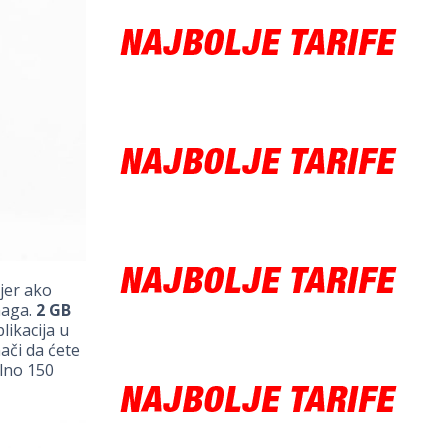
 jer ako
naga.
2 GB
likacija u
ači da ćete
lno 150