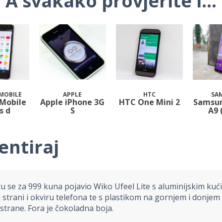
A svakako provjerite i...
MOBILE
APPLE
HTC
SA
 Mobile
Apple iPhone 3G
HTC One Mini 2
Samsun
s d
S
A9 
ntiraj
 se za 999 kuna pojavio Wiko Ufeel Lite s aluminijskim kuć
j strani i okviru telefona te s plastikom na gornjem i donjem 
 strane. Fora je čokoladna boja.