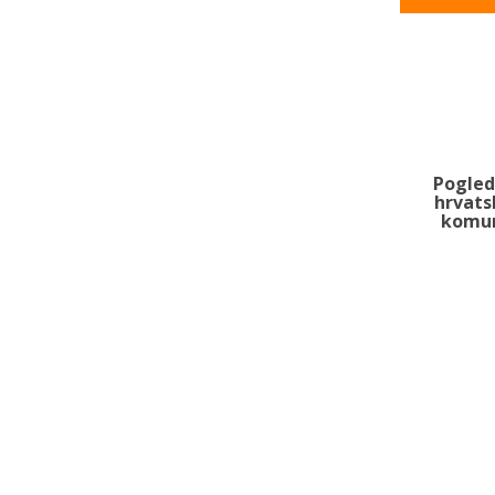
Pogled
hrvat
komun