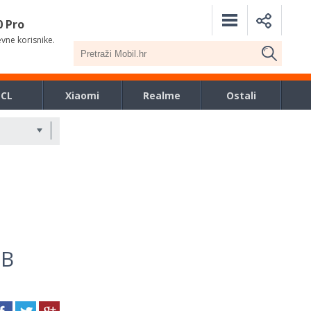
0 Pro
evne korisnike.
TCL
Xiaomi
Realme
Ostali
GB