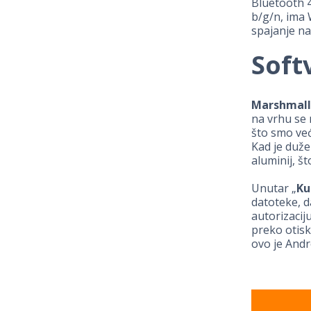
Bluetooth 4
b/g/n, ima 
spajanje na
Soft
Marshmall
na vrhu se 
što smo već
Kad je duže
aluminij, š
Unutar „
Ku
datoteke, d
autorizacij
preko otisk
ovo je Andr