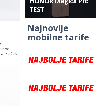
HONOR Magic8 Pro
TEST
Najnovije
mobilne tarife
a
ajene
rafika čak