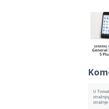
GENERAL 
General
5 Plu
Kome
U Tomatu
stražnjo
stražnje