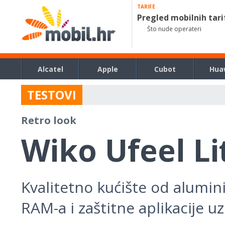
TARIFE
Pregled mobilnih tari
Što nude operateri
Alcatel
Apple
Cubot
Hua
TESTOVI
Retro look
Wiko Ufeel Li
Kvalitetno kućište od alumini
RAM-a i zaštitne aplikacije u