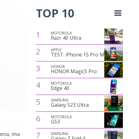
TOP 10
1
MOTOROLA
Razr 40 Ultra
2
APPLE
TEST: iPhone 15 Pro Max
3
HONOR
HONOR Magic5 Pro
4
MOTOROLA
Edge 40
5
SAMSUNG
Galaxy S23 Ultra
6
MOTOROLA
G53
7
žama, ima
SAMSUNG
Galaxy Z Fold 4