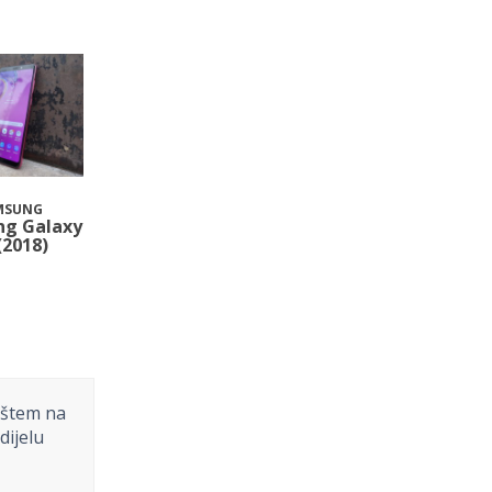
MSUNG
g Galaxy
(2018)
ištem na
dijelu