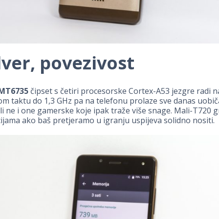
ver, povezivost
 MT6735
čipset s četiri procesorske Cortex-A53 jezgre radi n
m taktu do 1,3 GHz pa na telefonu prolaze sve danas uobič
 ali ne i one gamerske koje ipak traže više snage. Mali-T720 g
acijama ako baš pretjeramo u igranju uspijeva solidno nositi.