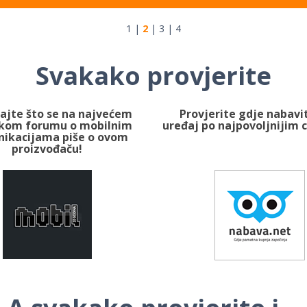
1
|
2
|
3
|
4
Svakako provjerite
ajte što se na najvećem
Provjerite gdje nabavit
skom forumu o mobilnim
uređaj po najpovoljnijim 
ikacijama piše o ovom
proizvođaču!