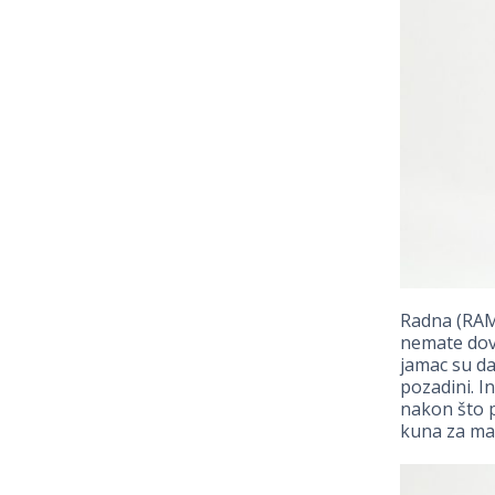
Radna (RAM)
nemate dov
jamac su da
pozadini. I
nakon što p
kuna za ma