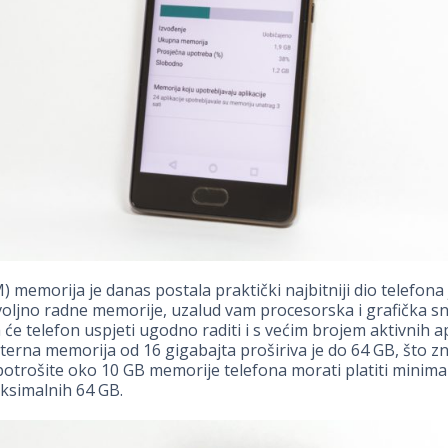
 memorija je danas postala praktički najbitniji dio telefona
oljno radne memorije, uzalud vam procesorska i grafička s
 će telefon uspjeti ugodno raditi i s većim brojem aktivnih ap
nterna memorija od 16 gigabajta proširiva je do 64 GB, što zn
otrošite oko 10 GB memorije telefona morati platiti minima
ksimalnih 64 GB.