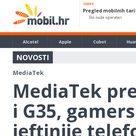
TARIFE
Pregled mobilnih tari
Što nude operateri
Alcatel
Apple
Cubot
Hua
NOVOSTI
MediaTek
MediaTek pre
i G35, gamers
jeftinije tele