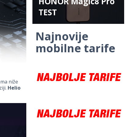
HONOR Magic8 Pro
TEST
Najnovije
mobilne tarife
ima niže
iji.
Helio