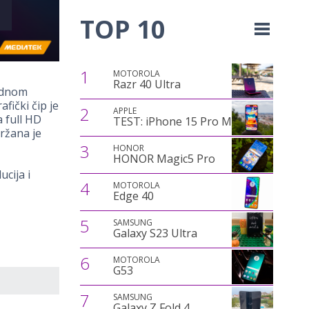
TOP 10
1
MOTOROLA
Razr 40 Ultra
vodnom
fički čip je
2
APPLE
 full HD
TEST: iPhone 15 Pro Max
ržana je
3
HONOR
HONOR Magic5 Pro
cija i
4
MOTOROLA
Edge 40
5
SAMSUNG
Galaxy S23 Ultra
6
MOTOROLA
G53
7
SAMSUNG
Galaxy Z Fold 4