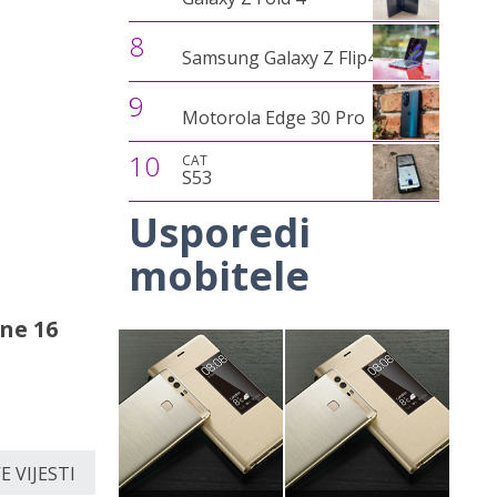
8
Samsung Galaxy Z Flip4
9
Motorola Edge 30 Pro
10
CAT
S53
Usporedi
mobitele
ne 16
 VIJESTI