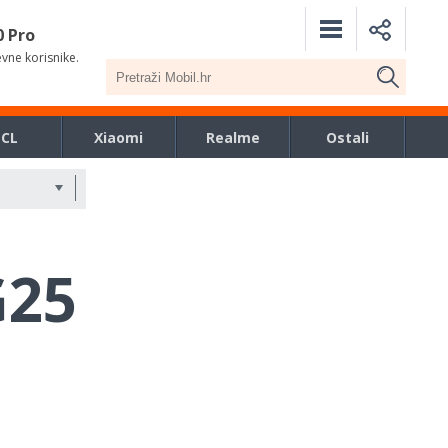
0 Pro
evne korisnike.
TCL
Xiaomi
Realme
Ostali
G25