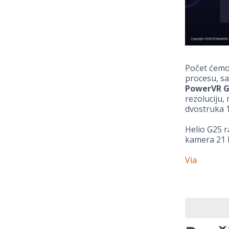
Počet ćemo
procesu, sa
PowerVR G
rezoluciju
dvostruka 1
Helio G25 r
kamera 21 M
Via