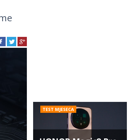
lme
TEST MJESECA