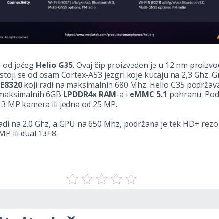
 od jačeg
Helio G35
. Ovaj čip proizveden je u 12 nm proiz
stoji se od osam Cortex-A53 jezgri koje kucaju na 2,3 Ghz. Gra
E8320
koji radi na maksimalnih 680 Mhz. Helio G35 podržava
, maksimalnih 6GB
LPDDR4x RAM
-a i
eMMC 5.1
pohranu. Pod
3 MP kamera ili jedna od 25 MP.
adi na 2.0 Ghz, a GPU na 650 Mhz, podržana je tek HD+ rezolu
P ili dual 13+8.