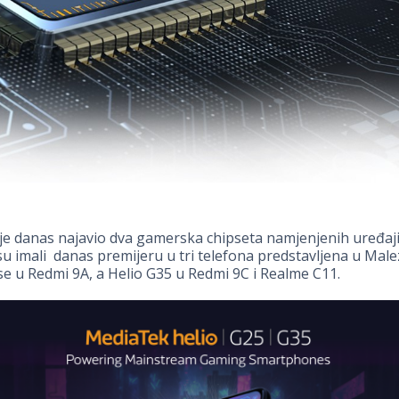
je danas najavio dva gamerska chipseta namjenjenih uređaj
su imali danas premijeru u tri telefona predstavljena u Malez
se u Redmi 9A, a Helio G35 u Redmi 9C i Realme C11.