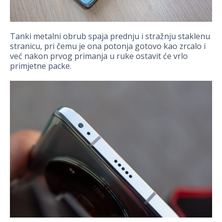
Tanki metalni obrub spaja prednju i stražnju staklenu
stranicu, pri čemu je ona potonja gotovo kao zrcalo i
već nakon prvog primanja u ruke ostavit će vrlo
primjetne packe.