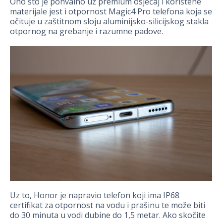
Ono što je pohvalno uz premium osjećaj i korištene
materijale jest i otpornost Magic4 Pro telefona koja se
očituje u zaštitnom sloju aluminijsko-silicijskog stakla
otpornog na grebanje i razumne padove.
Uz to, Honor je napravio telefon koji ima IP68
certifikat za otpornost na vodu i prašinu te može biti
do 30 minuta u vodi dubine do 1,5 metar. Ako skočite