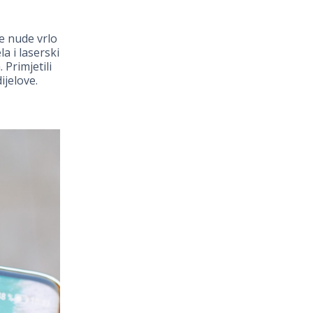
e nude vrlo
a i laserski
Primjetili
ijelove.