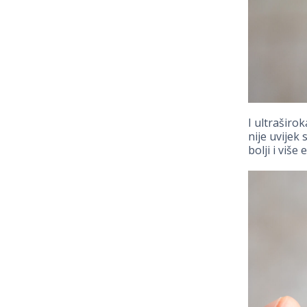
I ultraširo
nije uvijek
bolji i više