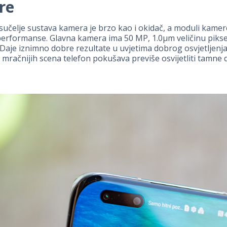
re
sučelje sustava kamera je brzo kao i okidač, a moduli kamer
performanse. Glavna kamera ima 50 MP, 1.0µm veličinu piksel
Daje iznimno dobre rezultate u uvjetima dobrog osvjetljenja. 
mračnijih scena telefon pokušava previše osvijetliti tamne d