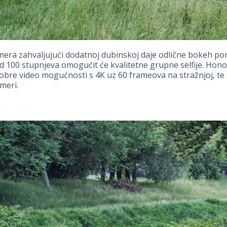
era zahvaljujući dodatnoj dubinskoj daje odlične bokeh por
od 100 stupnjeva omogućit će kvalitetne grupne selfije. Hono
obre video mogućnosti s 4K uz 60 frameova na stražnjoj, te
meri.