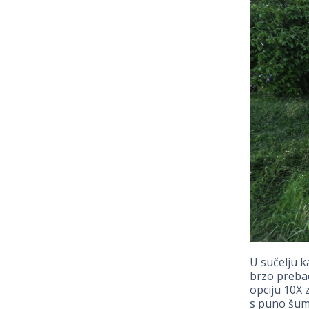
U sučelju k
brzo prebac
opciju 10X 
s puno šuma