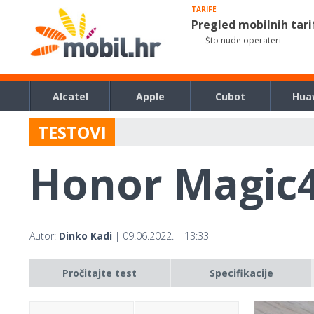
TARIFE
Pregled mobilnih tari
Što nude operateri
Alcatel
Apple
Cubot
Hua
TESTOVI
Honor Magic4
Autor:
Dinko Kadi
| 09.06.2022. | 13:33
Pročitajte test
Specifikacije