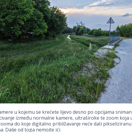
amere u kojemu se krećete lijevo desno po opcijama snimanj
ivanje između normalne kamere, ultraširoke te zoom koja uz
zooma do koje digitalno približavanje neće dati pikseliziranu
. Dalje od toga nemojte ići.