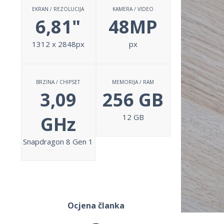
EKRAN / REZOLUCIJA
KAMERA / VIDEO
6,81"
48MP
1312 x 2848px
px
BRZINA / CHIPSET
MEMORIJA / RAM
3,09
256 GB
GHz
12 GB
Snapdragon 8 Gen 1
Ocjena članka