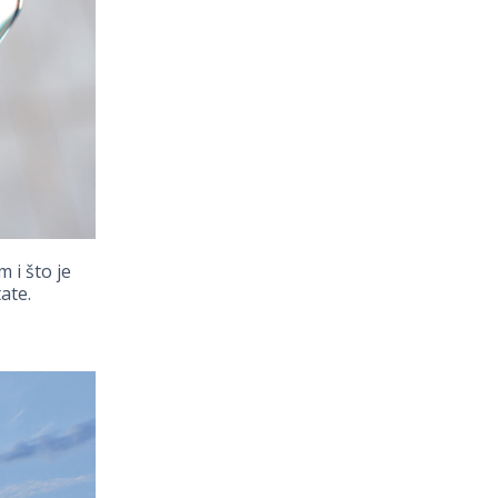
 i što je
ate.