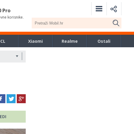
0 Pro
evne korisnike.
TCL
Xiaomi
Realme
Ostali
EDI