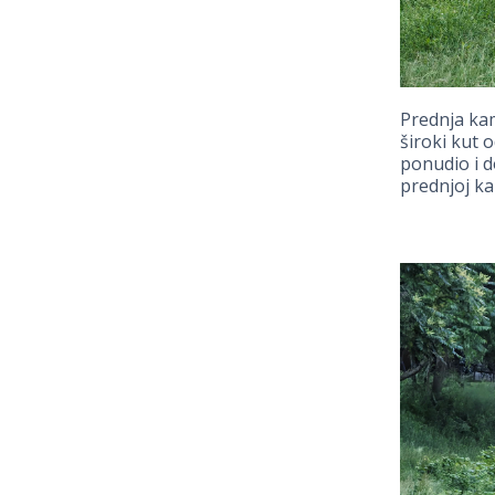
Prednja kam
široki kut 
ponudio i d
prednjoj ka