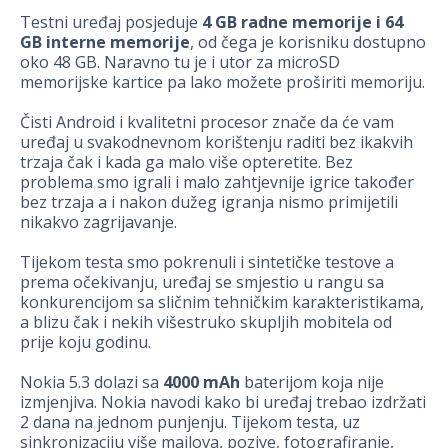
Testni uređaj posjeduje
4 GB radne memorije i 64
GB interne memorije
, od čega je korisniku dostupno
oko 48 GB. Naravno tu je i utor za microSD
memorijske kartice pa lako možete proširiti memoriju.
Čisti Android i kvalitetni procesor znače da će vam
uređaj u svakodnevnom korištenju raditi bez ikakvih
trzaja čak i kada ga malo više opteretite. Bez
problema smo igrali i malo zahtjevnije igrice također
bez trzaja a i nakon dužeg igranja nismo primijetili
nikakvo zagrijavanje.
Tijekom testa smo pokrenuli i sintetičke testove a
prema očekivanju, uređaj se smjestio u rangu sa
konkurencijom sa sličnim tehničkim karakteristikama,
a blizu čak i nekih višestruko skupljih mobitela od
prije koju godinu.
Nokia 5.3 dolazi sa
4000 mAh
baterijom koja nije
izmjenjiva. Nokia navodi kako bi uređaj trebao izdržati
2 dana na jednom punjenju. Tijekom testa, uz
sinkronizaciju više mailova, pozive, fotografiranje,