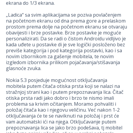
ekrana do 1/3 ekrana.
„Ladica“ sa svim aplikacijama se poziva povlačenjem
na početnom ekranu od dna prema gore a prelaskom
prostom prema dolje na početnom ekranu se otvaraju
obavijesti i brze postavke. Brze postavke je moguće
personalizirati. Da se radi o čistom Androidu vidljivo je
kada uđete u postavke di je sve logički posloženo bez
previše kategorija i pod kategorija postavki, kao i sa
novim izbornikom za gašenje mobitela, te novim
izgledom izbornika prilikom pojačavanja/stišavanja
glasnoće zvuka.
Nokia 5.3 posjeduje mogućnost otključavanja
mobitela putem čitača otiska prsta koji se nalazi na
stražnjoj strani kao i putem prepoznavanja lica. Čitač
otiska prsta radi jako dobro i brzo te nismo imali
problema sa krivim očitanjem. Moramo pohvaliti i
položaj čitača kao i njegovu veličinu. Već nakon 1-2
otključavanja će te se naviknuti na položaj i prst će
vam automatski ići na njega. Otključavanje putem
prepoznavanja lica se jako brzo podešava, tj mobitel