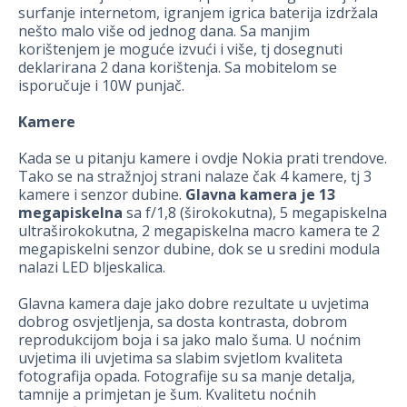
surfanje internetom, igranjem igrica baterija izdržala
nešto malo više od jednog dana. Sa manjim
korištenjem je moguće izvući i više, tj dosegnuti
deklarirana 2 dana korištenja. Sa mobitelom se
isporučuje i 10W punjač.
Kamere
Kada se u pitanju kamere i ovdje Nokia prati trendove.
Tako se na stražnjoj strani nalaze čak 4 kamere, tj 3
kamere i senzor dubine.
Glavna kamera je 13
megapiskelna
sa f/1,8 (širokokutna), 5 megapiskelna
ultraširokokutna, 2 megapiskelna macro kamera te 2
megapiskelni senzor dubine, dok se u sredini modula
nalazi LED bljeskalica.
Glavna kamera daje jako dobre rezultate u uvjetima
dobrog osvjetljenja, sa dosta kontrasta, dobrom
reprodukcijom boja i sa jako malo šuma. U noćnim
uvjetima ili uvjetima sa slabim svjetlom kvaliteta
fotografija opada. Fotografije su sa manje detalja,
tamnije a primjetan je šum. Kvalitetu noćnih