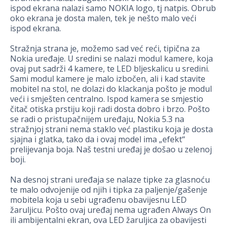
ispod ekrana nalazi samo NOKIA logo, tj natpis. Obrub
oko ekrana je dosta malen, tek je nešto malo veći
ispod ekrana.
Stražnja strana je, možemo sad već reći, tipična za
Nokia uređaje. U sredini se nalazi modul kamere, koja
ovaj put sadrži 4 kamere, te LED bljeskalicu u sredini.
Sami modul kamere je malo izbočen, ali i kad stavite
mobitel na stol, ne dolazi do klackanja pošto je modul
veći i smješten centralno. Ispod kamera se smjestio
čitač otiska prstiju koji radi dosta dobro i brzo. Pošto
se radi o pristupačnijem uređaju, Nokia 5.3 na
stražnjoj strani nema staklo već plastiku koja je dosta
sjajna i glatka, tako da i ovaj model ima „efekt“
prelijevanja boja. Naš testni uređaj je došao u zelenoj
boji.
Na desnoj strani uređaja se nalaze tipke za glasnoću
te malo odvojenije od njih i tipka za paljenje/gašenje
mobitela koja u sebi ugrađenu obavijesnu LED
žaruljicu. Pošto ovaj uređaj nema ugrađen Always On
ili ambijentalni ekran, ova LED žaruljica za obavijesti