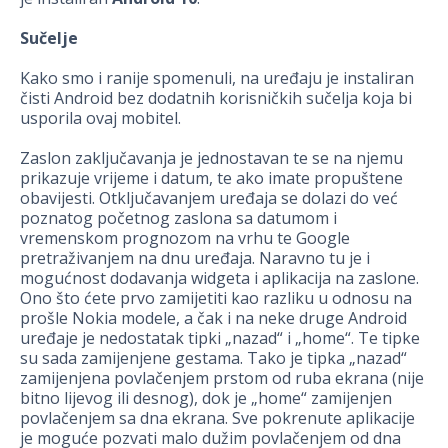
Sučelje
Kako smo i ranije spomenuli, na uređaju je instaliran
čisti Android bez dodatnih korisničkih sučelja koja bi
usporila ovaj mobitel.
Zaslon zaključavanja je jednostavan te se na njemu
prikazuje vrijeme i datum, te ako imate propuštene
obavijesti. Otključavanjem uređaja se dolazi do već
poznatog početnog zaslona sa datumom i
vremenskom prognozom na vrhu te Google
pretraživanjem na dnu uređaja. Naravno tu je i
mogućnost dodavanja widgeta i aplikacija na zaslone.
Ono što ćete prvo zamijetiti kao razliku u odnosu na
prošle Nokia modele, a čak i na neke druge Android
uređaje je nedostatak tipki „nazad“ i „home“. Te tipke
su sada zamijenjene gestama. Tako je tipka „nazad“
zamijenjena povlačenjem prstom od ruba ekrana (nije
bitno lijevog ili desnog), dok je „home“ zamijenjen
povlačenjem sa dna ekrana. Sve pokrenute aplikacije
je moguće pozvati malo dužim povlačenjem od dna