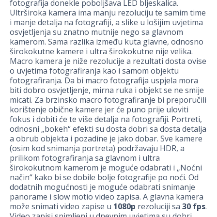
fotografija donekle poboljšava LED bljeskalica.
Ultrširoka kamera ima manju rezoluciju te samim time
i manje detalja na fotografiji, a slike u lošijim uvjetima
osvjetljenja su znatno mutnije nego sa glavnom
kamerom. Sama razlika između kuta glavne, odnosno
širokokutne kamere i ultra širokokutne nije velika.
Macro kamera je niže rezolucije a rezultati dosta ovise
o uvjetima fotografiranja kao i samom objektu
fotografiranja. Da bi macro fotografija uspjela mora
biti dobro osvjetljenje, mirna ruka i objekt se ne smije
micati. Za brzinsko macro fotografiranje bi preporučili
korištenje obične kamere jer će puno prije uloviti
fokus i dobiti će te više detalja na fotografiji. Portreti,
odnosni „bokeh“ efekti su dosta dobri sa dosta detalja
a obrub objekta i pozadine je jako dobar. Sve kamere
(osim kod snimanja portreta) podržavaju HDR, a
prilikom fotografiranja sa glavnom i ultra
širokokutnom kamerom je moguće odabrati i „Noćni
način“ kako bi se dobile bolje fotografije po noći. Od
dodatnih mogućnosti je moguće odabrati snimanje
panorame i slow motio video zapisa. A glavna kamera
može snimati video zapise u
1080p
rezoluciji sa
30 fps
.
Video zapisi snimljeni u dnevnim uvjetima su dobri,