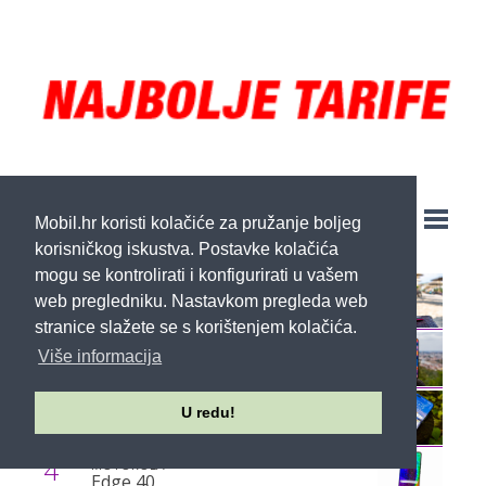
TOP 10
Mobil.hr koristi kolačiće za pružanje boljeg
korisničkog iskustva. Postavke kolačića
mogu se kontrolirati i konfigurirati u vašem
1
MOTOROLA
web pregledniku. Nastavkom pregleda web
Razr 40 Ultra
stranice slažete se s korištenjem kolačića.
2
APPLE
Više informacija
TEST: iPhone 15 Pro Max
3
HONOR
U redu!
HONOR Magic5 Pro
4
MOTOROLA
Edge 40