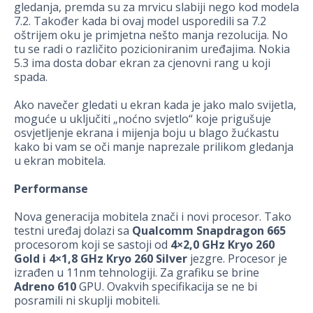
gledanja, premda su za mrvicu slabiji nego kod modela
7.2. Također kada bi ovaj model usporedili sa 7.2
oštrijem oku je primjetna nešto manja rezolucija. No
tu se radi o različito pozicioniranim uređajima. Nokia
5.3 ima dosta dobar ekran za cjenovni rang u koji
spada.
Ako navečer gledati u ekran kada je jako malo svijetla,
moguće u uključiti „noćno svjetlo“ koje prigušuje
osvjetljenje ekrana i mijenja boju u blago žućkastu
kako bi vam se oči manje naprezale prilikom gledanja
u ekran mobitela.
Performanse
Nova generacija mobitela znači i novi procesor. Tako
testni uređaj dolazi sa
Qualcomm Snapdragon 665
procesorom koji se sastoji od
4×2,0 GHz Kryo 260
Gold i 4×1,8 GHz Kryo 260 Silver
jezgre. Procesor je
izrađen u 11nm tehnologiji. Za grafiku se brine
Adreno 610
GPU. Ovakvih specifikacija se ne bi
posramili ni skuplji mobiteli.