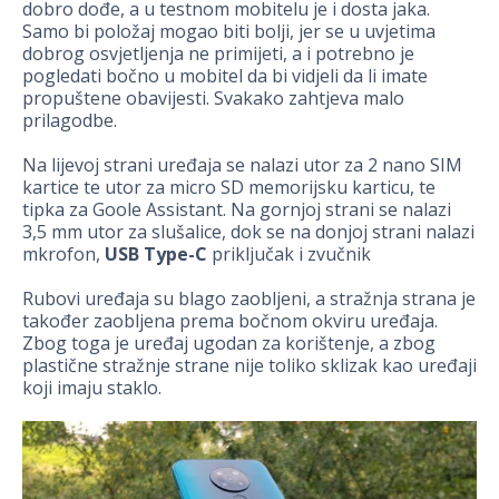
dobro dođe, a u testnom mobitelu je i dosta jaka.
Samo bi položaj mogao biti bolji, jer se u uvjetima
dobrog osvjetljenja ne primijeti, a i potrebno je
pogledati bočno u mobitel da bi vidjeli da li imate
propuštene obavijesti. Svakako zahtjeva malo
prilagodbe.
Na lijevoj strani uređaja se nalazi utor za 2 nano SIM
kartice te utor za micro SD memorijsku karticu, te
tipka za Goole Assistant. Na gornjoj strani se nalazi
3,5 mm utor za slušalice, dok se na donjoj strani nalazi
mkrofon,
USB Type-C
priključak i zvučnik
Rubovi uređaja su blago zaobljeni, a stražnja strana je
također zaobljena prema bočnom okviru uređaja.
Zbog toga je uređaj ugodan za korištenje, a zbog
plastične stražnje strane nije toliko sklizak kao uređaji
koji imaju staklo.