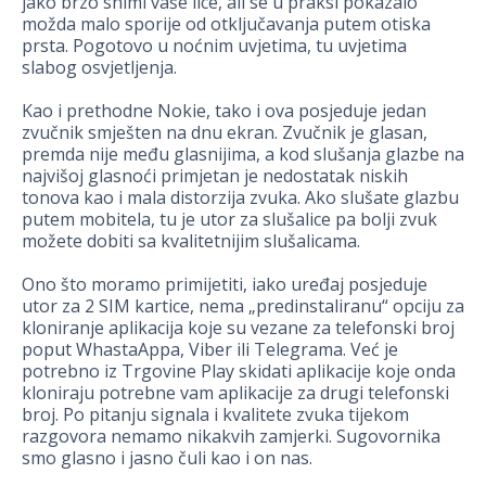
jako brzo snimi vaše lice, ali se u praksi pokazalo
možda malo sporije od otključavanja putem otiska
prsta. Pogotovo u noćnim uvjetima, tu uvjetima
slabog osvjetljenja.
Kao i prethodne Nokie, tako i ova posjeduje jedan
zvučnik smješten na dnu ekran. Zvučnik je glasan,
premda nije među glasnijima, a kod slušanja glazbe na
najvišoj glasnoći primjetan je nedostatak niskih
tonova kao i mala distorzija zvuka. Ako slušate glazbu
putem mobitela, tu je utor za slušalice pa bolji zvuk
možete dobiti sa kvalitetnijim slušalicama.
Ono što moramo primijetiti, iako uređaj posjeduje
utor za 2 SIM kartice, nema „predinstaliranu“ opciju za
kloniranje aplikacija koje su vezane za telefonski broj
poput WhastaAppa, Viber ili Telegrama. Već je
potrebno iz Trgovine Play skidati aplikacije koje onda
kloniraju potrebne vam aplikacije za drugi telefonski
broj. Po pitanju signala i kvalitete zvuka tijekom
razgovora nemamo nikakvih zamjerki. Sugovornika
smo glasno i jasno čuli kao i on nas.