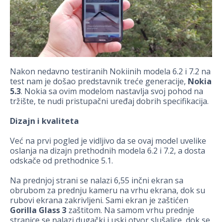
Nakon nedavno testiranih Nokiinih modela 6.2 i 7.2 na
test nam je došao predstavnik treće generacije,
Nokia
5.3
. Nokia sa ovim modelom nastavlja svoj pohod na
tržište, te nudi pristupačni uređaj dobrih specifikacija.
Dizajn i kvaliteta
Već na prvi pogled je vidljivo da se ovaj model uvelike
oslanja na dizajn prethodnih modela 6.2 i 7.2, a dosta
odskače od prethodnice 5.1.
Na prednjoj strani se nalazi 6,55 inčni ekran sa
obrubom za prednju kameru na vrhu ekrana, dok su
rubovi ekrana zakrivljeni. Sami ekran je zaštićen
Gorilla Glass 3
zaštitom. Na samom vrhu prednje
stranice se nalazi dugački i uski otvor slušalice, dok se