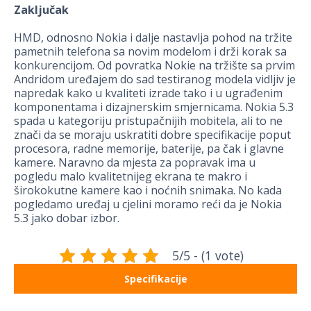
Zaključak
HMD, odnosno Nokia i dalje nastavlja pohod na tržite
pametnih telefona sa novim modelom i drži korak sa
konkurencijom. Od povratka Nokie na tržište sa prvim
Andridom uređajem do sad testiranog modela vidljiv je
napredak kako u kvaliteti izrade tako i u ugrađenim
komponentama i dizajnerskim smjernicama. Nokia 5.3
spada u kategoriju pristupačnijih mobitela, ali to ne
znači da se moraju uskratiti dobre specifikacije poput
procesora, radne memorije, baterije, pa čak i glavne
kamere. Naravno da mjesta za popravak ima u
pogledu malo kvalitetnijeg ekrana te makro i
širokokutne kamere kao i noćnih snimaka. No kada
pogledamo uređaj u cjelini moramo reći da je Nokia
5.3 jako dobar izbor.
5/5 - (1 vote)
Specifikacije