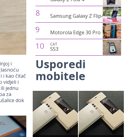
8
Samsung Galaxy Z Flip4
9
Motorola Edge 30 Pro
10
CAT
S53
Usporedi
joj i
 glasnoću
mobitele
 i kao čitač
vidjeli i
ili jednu
ipa za
ušalice dok