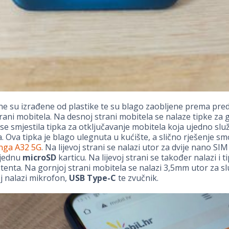
e su izrađene od plastike te su blago zaobljene prema predn
trani mobitela. Na desnoj strani mobitela se nalaze tipke za
 se smjestila tipka za otključavanje mobitela koja ujedno služi
. Ova tipka je blago ulegnuta u kućište, a slično rješenje smo 
ga A32 5G
. Na lijevoj strani se nalazi utor za dvije nano SIM 
 jednu
microSD
karticu. Na lijevoj strani se također nalazi i t
tenta. Na gornjoj strani mobitela se nalazi 3,5mm utor za sl
j nalazi mikrofon,
USB Type-C
te zvučnik.