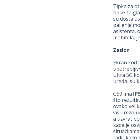
Tipka za ot
tipke za gl
su dosta usk
paljenje mo
asistenta, 
mobitela, j
Zaslon
Ekran kod m
upotrebljiv
Ultra 5G ko
uređaj su k
G50 ima
IP
što rezulti
ovako veli
višu rezolu
a uzvrat bo
kada je osv
situacijama 
radi „kako-