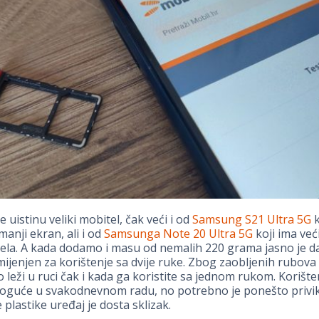
 uistinu veliki mobitel, čak veći i od
Samsung S21 Ultra 5G
k
anji ekran, ali i od
Samsunga Note 20 Ultra 5G
koji ima već
la. A kada dodamo i masu od nemalih 220 grama jasno je da
ijenjen za korištenje sa dvije ruke. Zbog zaobljenih rubova
 leži u ruci čak i kada ga koristite sa jednom rukom. Korišt
oguće u svakodnevnom radu, no potrebno je ponešto privi
 plastike uređaj je dosta sklizak.