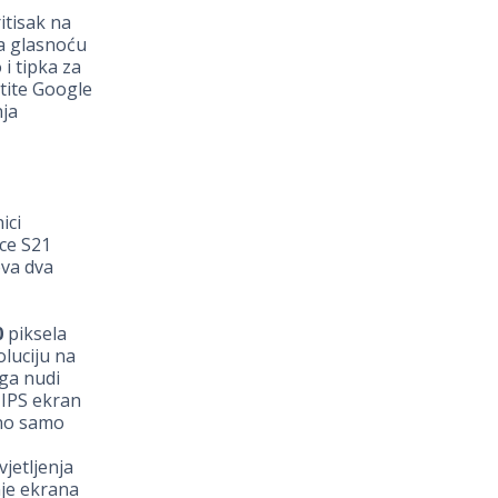
itisak na
za glasnoću
 i tipka za
stite Google
nja
ici
ice S21
ova dva
0
piksela
oluciju na
ga nudi
a IPS ekran
 no samo
vjetljenja
nje ekrana