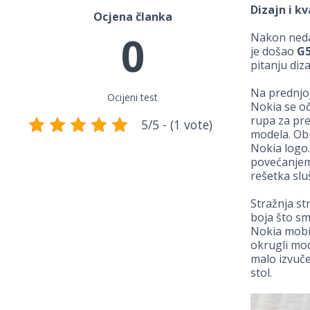
Dizajn i kv
Ocjena članka
0
Nakon neda
je došao
G
pitanju diz
Na prednjoj
Ocijeni test
Nokia se oč
rupa za pre
5/5 - (1 vote)
modela. Obr
Nokia logo. 
povećanjem 
rešetka sluš
Stražnja st
boja što sm
Nokia mobi
okrugli mod
malo izvuče
stol.