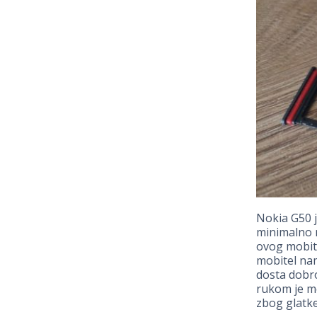
Nokia G50 je
minimalno m
ovog mobite
mobitel nam
dosta dobro
rukom je m
zbog glatke