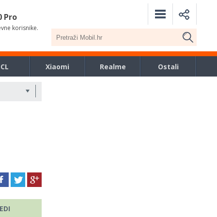
0 Pro
evne korisnike.
TCL
Xiaomi
Realme
Ostali
EDI