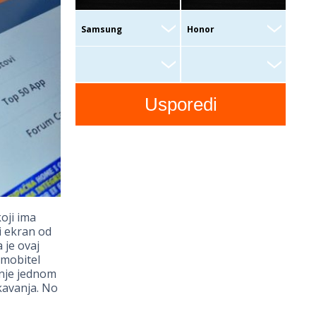
oji ima
i ekran od
 je ovaj
 mobitel
enje jednom
kavanja. No