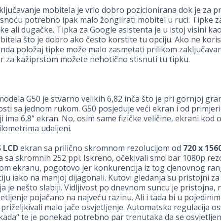
ključavanje mobitela je vrlo dobro pozicionirana dok je za pr
asnoću potrebno ipak malo žonglirati mobitel u ruci. Tipke 
e ali dugačke. Tipka za Google asistenta je u istoj visini kao
bitela što je dobro ako često korstite tu opciju. Ako ne kori
onda položaj tipke može malo zasmetati prilikom zaključava
er za kažiprstom možete nehotično stisnuti tu tipku.
odela G50 je stvarno velikih 6,82 inča što je pri gornjoj gran
osti sa jednom rukom. G50 posjeduje veći ekran i od primjer
ji ima 6,8“ ekran. No, osim same fizičke veličine, ekrani kod 
ilometrima udaljeni.
S LCD
ekran sa prilično skromnom rezolucijom od
720 x 156
ra sa skromnih 252 ppi. Iskreno, očekivali smo bar 1080p rez
kom ekranu, pogotovo jer konkurencija iz tog cjenovnog ran
ciju iako na manjoj dijagonali. Kutovi gledanja su pristojni z
ja je nešto slabiji. Vidljivost po dnevnom suncu je pristojna,
jetljenje pojačano na najveću razinu. Ali i tada bi u pojedinim
priželjkivali malo jače osvjetljenje. Automatska regulacija os
kada“ te je ponekad potrebno par trenutaka da se osvjetlje