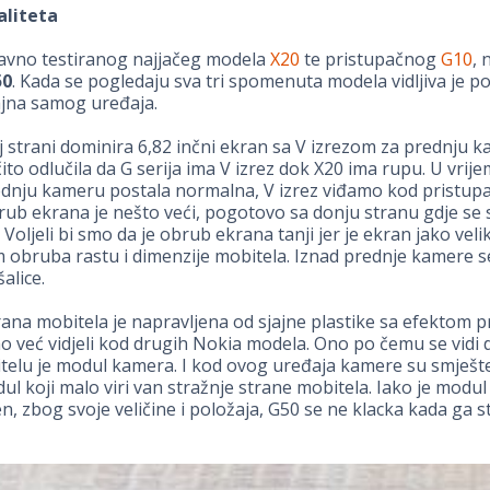
aliteta
vno testiranog najjačeg modela
X20
te pristupačnog
G10
, 
50
. Kada se pogledaju sva tri spomenuta modela vidljiva je p
ajna samog uređaja.
 strani dominira 6,82 inčni ekran sa V izrezom za prednju k
ito odlučila da G serija ima V izrez dok X20 ima rupu. U vrije
dnju kameru postala normalna, V izrez viđamo kod pristupa
ub ekrana je nešto veći, pogotovo sa donju stranu gdje se s
Voljeli bi smo da je obrub ekrana tanji jer je ekran jako veli
obruba rastu i dimenzije mobitela. Iznad prednje kamere se
alice.
rana mobitela je napravljena od sjajne plastike sa efektom pr
o već vidjeli kod drugih Nokia modela. Ono po čemu se vidi da
telu je modul kamera. I kod ovog uređaja kamere su smješt
ul koji malo viri van stražnje strane mobitela. Iako je modu
n, zbog svoje veličine i položaja, G50 se ne klacka kada ga s