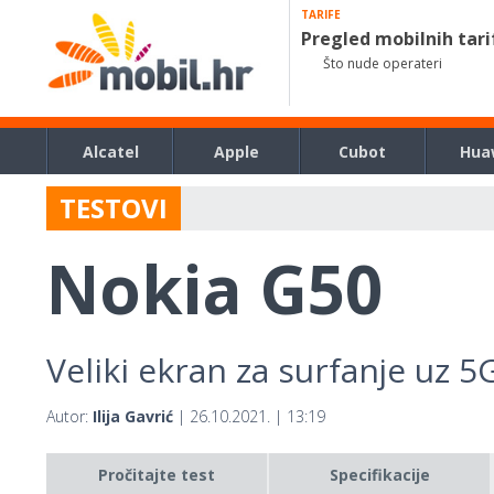
TARIFE
Pregled mobilnih tari
Što nude operateri
Alcatel
Apple
Cubot
Hua
TESTOVI
Nokia G50
Veliki ekran za surfanje uz 5
Autor:
Ilija Gavrić
| 26.10.2021. | 13:19
Pročitajte test
Specifikacije