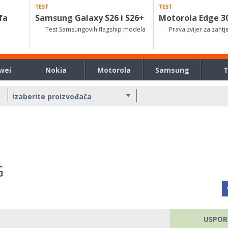
TEST
TEST
fa
Samsung Galaxy S26 i S26+
Motorola Edge 3
Test Samsungovih flagship modela
Prava zvijer za zahtj
wei
Nokia
Motorola
Samsung
G
USPOR