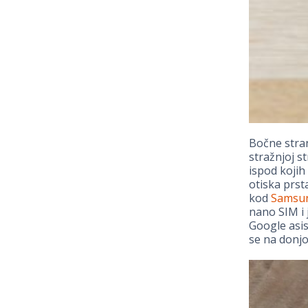
Bočne stran
stražnjoj s
ispod kojih
otiska prsta
kod
Samsun
nano SIM i
Google asis
se na donjo