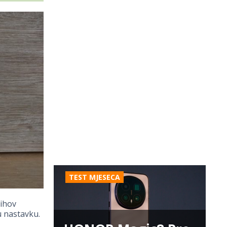
TEST MJESECA
jihov
u nastavku.