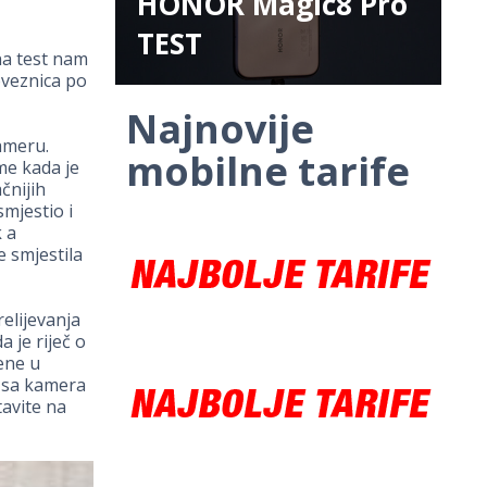
HONOR Magic8 Pro
TEST
na test nam
oveznica po
Najnovije
ameru.
mobilne tarife
me kada je
čnijih
mjestio i
k a
 smjestila
elijevanja
 je riječ o
ene u
l sa kamera
tavite na