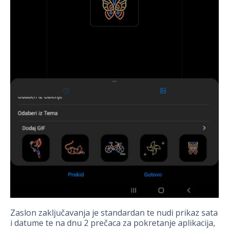
Zaslon zaključavanja je standardan te nudi prikaz sata
i datume te na dnu 2 prečaca za pokretanje aplikacija,