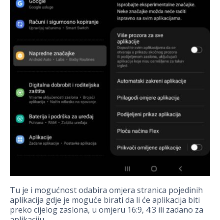
Tu je i mogućnost odabira omjera stranica pojedinih
aplikacija gdje je moguće birati da li će aplikacija biti
preko cijelog zaslona, u omjeru 16:9, 4:3 ili zadano za
aplikaciju.