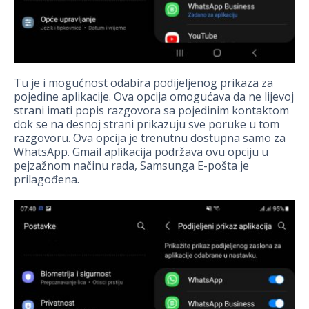
Tu je i mogućnost odabira podijeljenog prikaza za
pojedine aplikacije. Ova opcija omogućava da ne lijevoj
strani imati popis razgovora sa pojedinim kontaktom
dok se na desnoj strani prikazuju sve poruke u tom
razgovoru. Ova opcija je trenutnu dostupna samo za
WhatsApp. Gmail aplikacija podržava ovu opciju u
pejzažnom načinu rada, Samsunga E-pošta je
prilagođena.