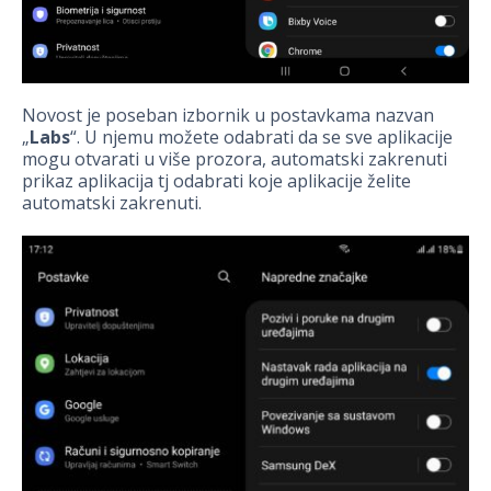
Novost je poseban izbornik u postavkama nazvan
„
Labs
“. U njemu možete odabrati da se sve aplikacije
mogu otvarati u više prozora, automatski zakrenuti
prikaz aplikacija tj odabrati koje aplikacije želite
automatski zakrenuti.