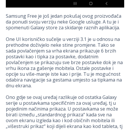
Samsung Free je još jedan pokušaj ovog proizvođača
da ponudi svoju verziju neke Google usluge. A tu je i
spomenuti Galaxy store za skidanje raznih aplikacija.
One UI korisničko sučelje u verziji 3.1 je u odnosu na
prethodne doživjelo neke stine promjene. Tako se
sada povlačenjem sa vrha ekrana prikazuje 6 brzih
postavki kao i tipka za postavke, dodatnim
povlačenjem se prikazuju sve brze postavke dok je na
vrhu ikona za gašenje mobitela. Ostale postavke i
opcije su više-manje iste kao i prije. Tu je mogućnost
odabira navigacije sa gestama umjesto sa tipkama na
dnu ekrana.
Ono gdje se ovaj uređaj razlikuje od ostatka Galaxy
serije u postavkama specifičnim za ovaj uređaj, tj u
pojedinim načinima prikaza. U postavkama se može
birati između „standardnog prikaza“ kada sve na
ovom ekranu izgleda kao i kod običnih mobitela ili
„višestruki prikaz“ koji dijeli ekrana kao kod tableta, tj