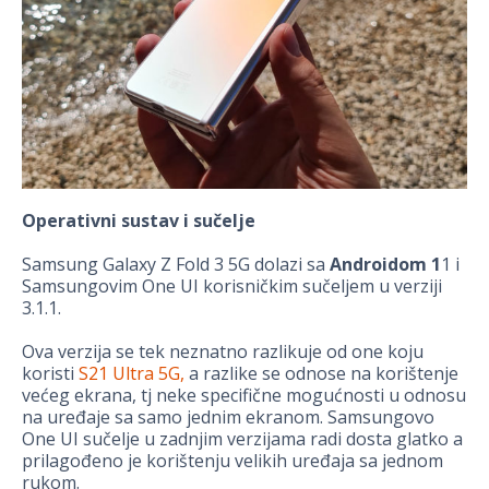
Operativni sustav i sučelje
Samsung Galaxy Z Fold 3 5G dolazi sa
Androidom 1
1 i
Samsungovim One UI korisničkim sučeljem u verziji
3.1.1.
Ova verzija se tek neznatno razlikuje od one koju
koristi
S21 Ultra 5G,
a razlike se odnose na korištenje
većeg ekrana, tj neke specifične mogućnosti u odnosu
na uređaje sa samo jednim ekranom. Samsungovo
One UI sučelje u zadnjim verzijama radi dosta glatko a
prilagođeno je korištenju velikih uređaja sa jednom
rukom.