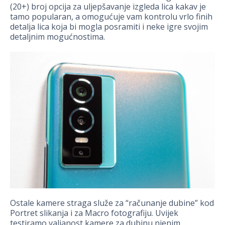
(20+) broj opcija za uljepšavanje izgleda lica kakav je
tamo popularan, a omogućuje vam kontrolu vrlo finih
detalja lica koja bi mogla posramiti i neke igre svojim
detaljnim mogućnostima.
Ostale kamere straga služe za “računanje dubine” kod
Portret slikanja i za Macro fotografiju. Uvijek
testiramo valjanost kamere za dubinu njenim