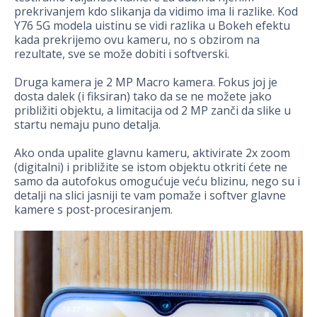
prekrivanjem kdo slikanja da vidimo ima li razlike. Kod
Y76 5G modela uistinu se vidi razlika u Bokeh efektu
kada prekrijemo ovu kameru, no s obzirom na
rezultate, sve se može dobiti i softverski.
Druga kamera je 2 MP Macro kamera. Fokus joj je
dosta dalek (i fiksiran) tako da se ne možete jako
približiti objektu, a limitacija od 2 MP zanči da slike u
startu nemaju puno detalja.
Ako onda upalite glavnu kameru, aktivirate 2x zoom
(digitalni) i približite se istom objektu otkriti ćete ne
samo da autofokus omogućuje veću blizinu, nego su i
detalji na slici jasniji te vam pomaže i softver glavne
kamere s post-procesiranjem.