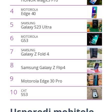
HONOR Magic5 Pro
4
MOTOROLA
Edge 40
5
SAMSUNG
Galaxy S23 Ultra
6
MOTOROLA
G53
7
SAMSUNG
Galaxy Z Fold 4
8
Samsung Galaxy Z Flip4
9
Motorola Edge 30 Pro
10
CAT
S53
Usporedi mobitele