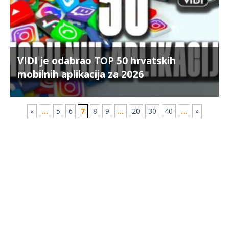
VIDI je odabrao TOP 50 hrvatskih
mobilnih aplikacija za 2026
«
...
5
6
7
8
9
...
20
30
40
...
»