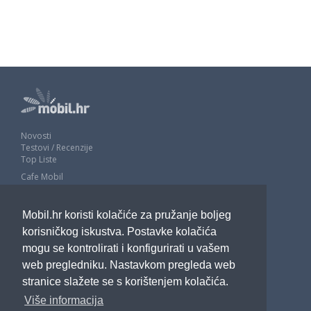
Novosti
Testovi / Recenzije
Top Liste
Cafe Mobil
Usporedi mobitele
Pojmovnik
Mobil.hr koristi kolačiće za pružanje boljeg
Impressum
Marketing
korisničkog iskustva. Postavke kolačića
Pravne odredbe
mogu se kontrolirati i konfigurirati u vašem
Izjava o privatnosti
web pregledniku. Nastavkom pregleda web
stranice slažete se s korištenjem kolačića.
POTRAŽITE NAS
Više informacija