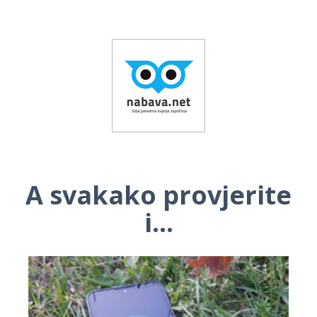
A svakako provjerite
i...