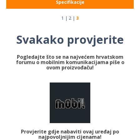
Specifikacije
1
|
2
|
3
Svakako provjerite
Pogledajte što se na najvećem hrvatskom
forumu o mobilnim komunikacijama piše o
ovom proizvođaču!
Provjerite gdje nabaviti ovaj uređaj po
najpovoljnijim cijenama!