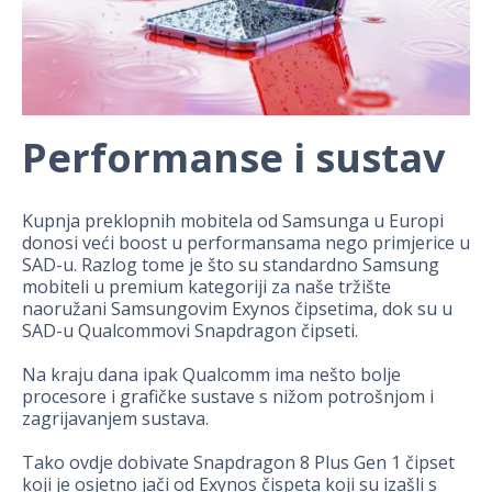
Performanse i sustav
Kupnja preklopnih mobitela od Samsunga u Europi
donosi veći boost u performansama nego primjerice u
SAD-u. Razlog tome je što su standardno Samsung
mobiteli u premium kategoriji za naše tržište
naoružani Samsungovim Exynos čipsetima, dok su u
SAD-u Qualcommovi Snapdragon čipseti.
Na kraju dana ipak Qualcomm ima nešto bolje
procesore i grafičke sustave s nižom potrošnjom i
zagrijavanjem sustava.
Tako ovdje dobivate Snapdragon 8 Plus Gen 1 čipset
koji je osjetno jači od Exynos čispeta koji su izašli s