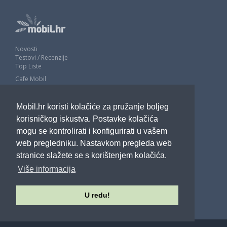
Novosti
Testovi / Recenzije
Top Liste
Cafe Mobil
Usporedi mobitele
Pojmovnik
Mobil.hr koristi kolačiće za pružanje boljeg
Impressum
Marketing
korisničkog iskustva. Postavke kolačića
Pravne odredbe
mogu se kontrolirati i konfigurirati u vašem
Izjava o privatnosti
web pregledniku. Nastavkom pregleda web
stranice slažete se s korištenjem kolačića.
POTRAŽITE NAS
Više informacija
U redu!
Sva prava pridržana - Mobil.hr - 2026.