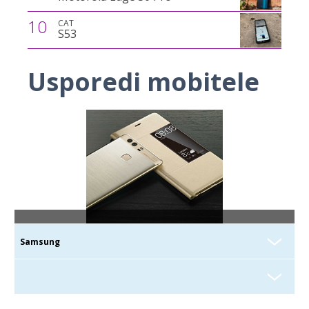
10
CAT
S53
Usporedi mobitele