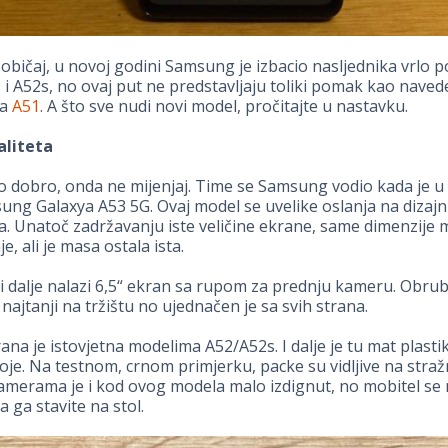
i običaj, u novoj godini Samsung je izbacio nasljednika vrlo 
2
i A52s, no ovaj put ne predstavljaju toliki pomak kao naved
na
A51
. A što sve nudi novi model, pročitajte u nastavku.
aliteta
o dobro, onda ne mijenjaj. Time se Samsung vodio kada je u
ung Galaxya A53 5G. Ovaj model se uvelike oslanja na dizajn
. Unatoč zadržavanju iste veličine ekrane, same dimenzije 
, ali je masa ostala ista.
 i dalje nalazi 6,5“ ekran sa rupom za prednju kameru. Obru
 najtanji na tržištu no ujednačen je sa svih strana.
rana je istovjetna modelima A52/A52s. I dalje je tu mat plasti
boje. Na testnom, crnom primjerku, packe su vidljive na stražn
merama je i kod ovog modela malo izdignut, no mobitel se 
a ga stavite na stol.