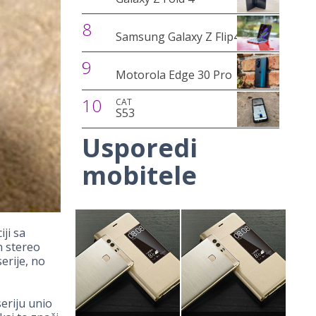
8
Samsung Galaxy Z Flip4
9
Motorola Edge 30 Pro
10
CAT
S53
Usporedi
mobitele
iji sa
n stereo
erije, no
eriju unio