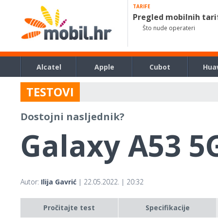
TARIFE
Pregled mobilnih tari
Što nude operateri
Alcatel
Apple
Cubot
Hua
TESTOVI
Dostojni nasljednik?
Galaxy A53 5
Autor:
Ilija Gavrić
| 22.05.2022. | 20:32
Pročitajte test
Specifikacije