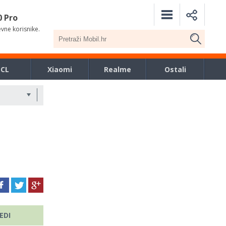
0 Pro
evne korisnike.
TCL
Xiaomi
Realme
Ostali
EDI