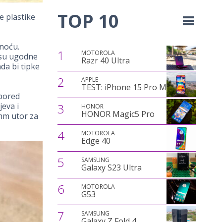
TOP 10
e plastike
snoću.
1
MOTOROLA
 su ugodne
Razr 40 Ultra
da bi tipke
2
APPLE
TEST: iPhone 15 Pro Max
 pored
jeva i
3
HONOR
HONOR Magic5 Pro
5mm utor za
4
MOTOROLA
Edge 40
5
SAMSUNG
Galaxy S23 Ultra
6
MOTOROLA
G53
7
SAMSUNG
Galaxy Z Fold 4