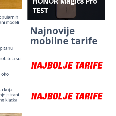
HONOR Magic8 Pro
TEST
popularnih
eni modeli
Najnovije
mobilne tarife
 pitanu
mobitela su
b oko
ka koja
joj strani.
ne klacka