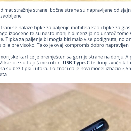
od mat stražnje strane, bočne strane su napravljene od sjajn
 zaobljene.
trani se nalaze tipke za paljenje mobitela kao i tipke za gla
lago izbočene te su nešto manjih dimenzija no unatoč tome
je. Tipka za paljenje bi mogla biti malo više podignuta, no on
 bile pre visoko. Tako je ovaj kompromis dobro napravljen.
orijske kartice je premješten sa gornje strane na donju. A
M kartice su tu još mikrofon,
USB Type-C
te donji zvučnik. Li
na su bez tipki i utora. To znači da je novi model izbacio 3,
eta.