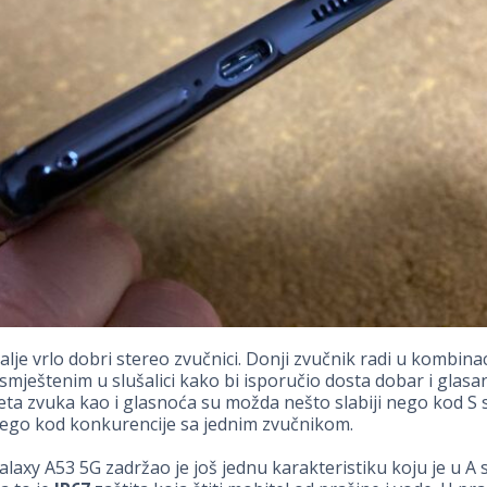
alje vrlo dobri stereo zvučnici. Donji zvučnik radi u kombinac
mještenim u slušalici kako bi isporučio dosta dobar i glasa
teta zvuka kao i glasnoća su možda nešto slabiji nego kod S s
nego kod konkurencije sa jednim zvučnikom.
axy A53 5G zadržao je još jednu karakteristiku koju je u A s