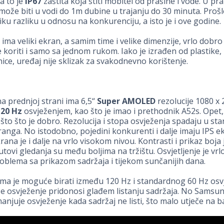
a to je
IP67
zaštita koja štiti mobitel od prašine i vode. U pra
može biti u vodi do 1m dubine u trajanju do 30 minuta. Prošl
liku razliku u odnosu na konkurenciju, a isto je i ove godine.
ima veliki ekran, a samim time i velike dimenzije, vrlo dobro l
e koriti i samo sa jednom rukom. Iako je izrađen od plastike
ice, uređaj nije sklizak za svakodnevno korištenje.
 na prednjoj strani ima 6,5“
Super AMOLED
rezolucije 1080 x
120 Hz
osvježenjem, kao što je imao i prethodnik A52s. Opet,
ešto što je dobro. Rezolucija i stopa osvježenja spadaju u s
anga. No istodobno, pojedini konkurenti i dalje imaju IPS e
rana je i dalje na vrlo visokom nivou. Kontrasti i prikaz boja 
kutovi gledanja su među boljima na tržištu. Osvjetljenje je vrl
roblema sa prikazom sadržaja i tijekom sunčanijih dana.
ma je moguće birati između 120 Hz i standardnog 60 Hz osv
e osvježenje pridonosi glađem listanju sadržaja. No Samsu
manjuje osvježenje kada sadržaj ne listi, što malo utječe na ba