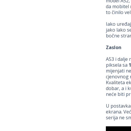
model A52, 
da mobitel 
to činilo ve
Iako uređaj 
jako lako s
bočne stran
Zaslon
A53 i dalje
piksela sa
mijenjati n
cjenovnog r
Kvaliteta ek
dobar, a i 
neće biti p
U postavka
ekrana. Već
serija ne s