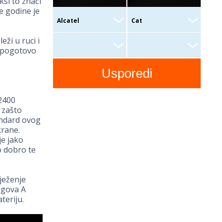
ksi to znači
e godine je
eži u ruci i
, pogotovo
 2400
 zašto
tandard ovog
krane.
je jako
o dobro te
ježenje
ngova A
teriju.