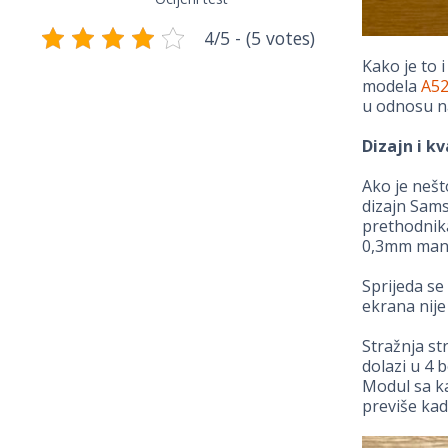
4/5 - (5 votes)
Kako je to 
modela
A5
u odnosu 
Dizajn i kv
Ako je nešt
dizajn Sams
prethodnika
0,3mm manje
Sprijeda se
ekrana nije
Stražnja st
dolazi u 4 
Modul sa ka
previše kad