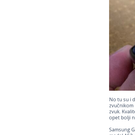
No tu su i d
zvučnikom s
zvuk. Kvali
opet bolji 
Samsung Gal