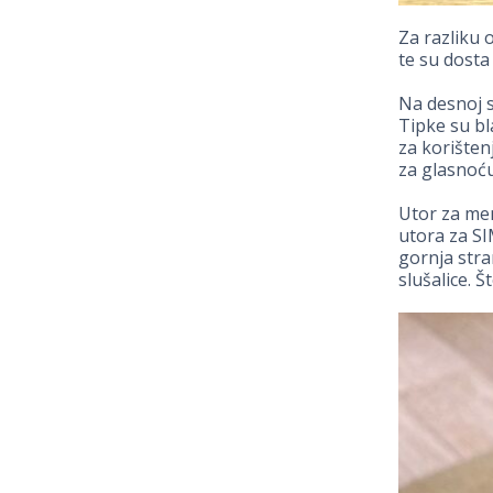
Za razliku 
te su dosta
Na desnoj s
Tipke su b
za korišten
za glasnoću
Utor za mem
utora za SI
gornja stra
slušalice. Št