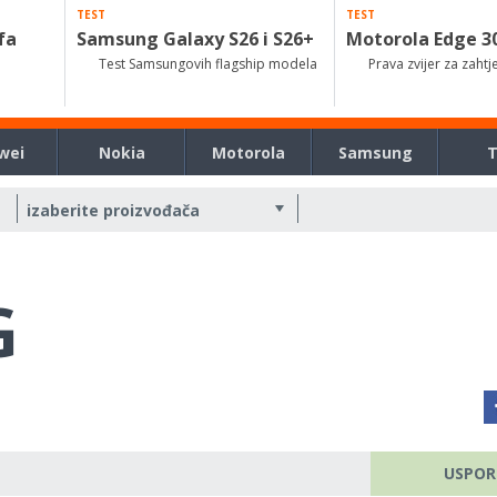
TEST
TEST
fa
Samsung Galaxy S26 i S26+
Motorola Edge 3
Test Samsungovih flagship modela
Prava zvijer za zahtj
wei
Nokia
Motorola
Samsung
G
USPOR