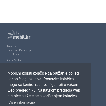
Novosti
Testovi / Recenzije
Top Liste
Cafe Mobil
Usporedi mobitele
Pojmovnik
Mobil.hr koristi kolačiće za pružanje boljeg
Impressum
Marketing
korisničkog iskustva. Postavke kolačića
Pravne odredbe
mogu se kontrolirati i konfigurirati u vašem
Izjava o privatnosti
web pregledniku. Nastavkom pregleda web
stranice slažete se s korištenjem kolačića.
POTRAŽITE NAS
Više informacija