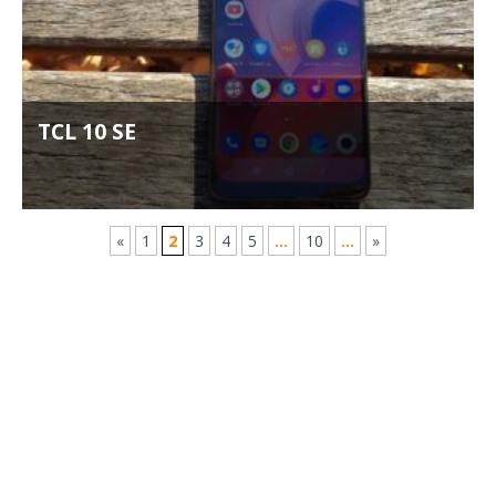
TCL 10 SE
«
1
2
3
4
5
...
10
...
»